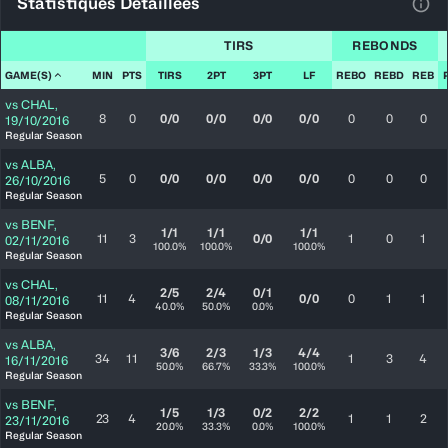
Statistiques Détaillées
Voir
TIRS
REBONDS
GAME(S)
MIN
PTS
TIRS
2PT
3PT
LF
REBO
REBD
REB
vs
CHAL
,
8
0
0/0
0/0
0/0
0/0
0
0
0
19/10/2016
Regular Season
vs
ALBA
,
5
0
0/0
0/0
0/0
0/0
0
0
0
26/10/2016
Regular Season
vs
BENF
,
1/1
1/1
1/1
11
3
0/0
1
0
1
02/11/2016
100.0%
100.0%
100.0%
Regular Season
vs
CHAL
,
2/5
2/4
0/1
11
4
0/0
0
1
1
08/11/2016
40.0%
50.0%
0.0%
Regular Season
vs
ALBA
,
3/6
2/3
1/3
4/4
34
11
1
3
4
16/11/2016
50.0%
66.7%
33.3%
100.0%
Regular Season
vs
BENF
,
1/5
1/3
0/2
2/2
23
4
1
1
2
23/11/2016
20.0%
33.3%
0.0%
100.0%
Regular Season