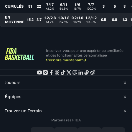
7/17
6/11
1/6
7/7
CUMULÉS
91
22
3
5
8
41.2%
54.5%
16.7%
100.0%
EN
1.2/2.8
1.0/1.8
0.2/1.0
1.2/1.2
15.2
3.7
0.5
0.8
1.3
1
MOYENNE
41.2%
54.5%
16.7%
100.0%
Inscrivez-vous pour une expérience améliorée
et des fonctionnalités personnalisée
S'inscrire maintenant
Joueurs
Équipes
Trouver un Terrain
Partenaires FIBA