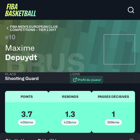
FIBA MEN’S EUROPEAN CLUB
COMPETITIONS – TIER 2 2017
10
#
Maxime
BRUS
Depuydt
PLACE
LIENS
Shooting Guard
Profil du joueur
POINTS
REBONDS
PASSES DÉCISIVES
3.7
1.3
1
400ème
420ème
309ème