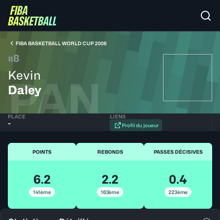
FIBA BASKETBALL WORLD CUP 2006
8
#
Kevin
PAN
Daley
PLACE
LIENS
-
Profil du joueur
POINTS
REBONDS
PASSES DÉCISIVES
6.2
2.2
0.4
141ème
163ème
223ème