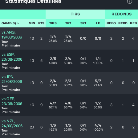
Statistiques Détaillées
Voir
TIRS
REBONDS
GAME(S)
MIN
PTS
TIRS
2PT
3PT
LF
REBO
REBD
REB
vs
ANG
,
1/4
1/4
19/08/2006
13
2
0/0
0/0
2
2
4
25.0%
25.0%
Tour
Préliminaire
vs
ESP
,
2/5
2/4
0/1
1/1
20/08/2006
10
5
0
1
1
40.0%
50.0%
0.0%
100.0%
Tour
Préliminaire
vs
JPN
,
2/4
2/3
0/1
5/7
21/08/2006
13
9
0
0
0
50.0%
66.7%
0.0%
71.4%
Tour
Préliminaire
vs
GER
,
4/7
4/6
0/1
1/2
23/08/2006
16
9
3
1
4
57.1%
66.7%
0.0%
50.0%
Tour
Préliminaire
vs
NZL
,
1/6
1/5
0/1
4/4
24/08/2006
20
6
2
0
2
16.7%
20.0%
0.0%
100.0%
Tour
Préliminaire