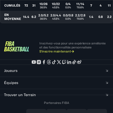
10/26
10/22
0/4
11/14
CUMULÉS
72
31
7
4
11
38.5%
45.5%
0.0%
78.6%
EN
2.0/5.2
2.0/4.4
0.0/0.8
2.2/2.8
14.4
6.2
1.4
0.8
2.2
MOYENNE
38.5%
45.5%
0.0%
78.6%
Inscrivez-vous pour une expérience améliorée
et des fonctionnalités personnalisée
S'inscrire maintenant
Joueurs
Équipes
Trouver un Terrain
Partenaires FIBA