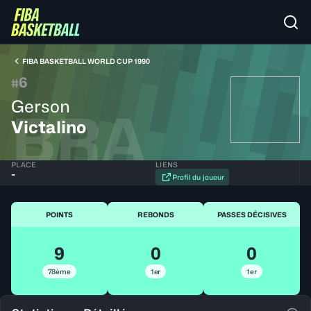
FIBA BASKETBALL WORLD CUP 1990
6
#
Gerson
BRA
Victalino
PLACE
LIENS
-
Profil du joueur
POINTS
REBONDS
PASSES DÉCISIVES
9
0
0
78ème
1er
1er