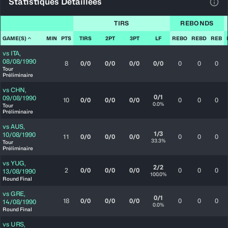
Statistiques Détaillées
Voir
TIRS
REBONDS
GAME(S)
MIN
PTS
TIRS
2PT
3PT
LF
REBO
REBD
REB
vs
ITA
,
08/08/1990
8
0/0
0/0
0/0
0/0
0
0
0
Tour
Préliminaire
vs
CHN
,
0/1
09/08/1990
10
0/0
0/0
0/0
0
0
0
0.0%
Tour
Préliminaire
vs
AUS
,
1/3
10/08/1990
11
0/0
0/0
0/0
0
0
0
33.3%
Tour
Préliminaire
vs
YUG
,
2/2
2
0/0
0/0
0/0
0
0
0
13/08/1990
100.0%
Round Final
vs
GRE
,
0/1
18
0/0
0/0
0/0
0
0
0
14/08/1990
0.0%
Round Final
vs
URS
,