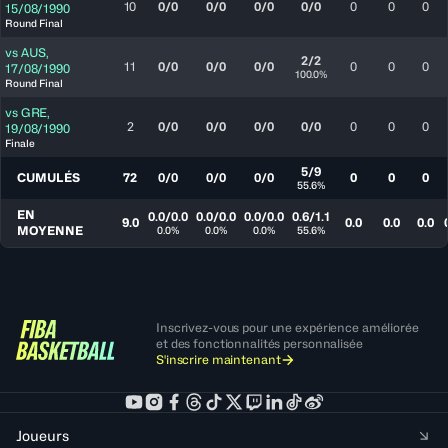
10
0/0
0/0
0/0
0/0
0
0
0
15/08/1990
Round Final
vs
AUS
,
2/2
11
0/0
0/0
0/0
0
0
0
17/08/1990
100.0%
Round Final
vs
GRE
,
2
0/0
0/0
0/0
0/0
0
0
0
19/08/1990
Finale
5/9
CUMULÉS
72
0/0
0/0
0/0
0
0
0
55.6%
EN
0.0/0.0
0.0/0.0
0.0/0.0
0.6/1.1
9.0
0.0
0.0
0.0
MOYENNE
0.0%
0.0%
0.0%
55.6%
Inscrivez-vous pour une expérience améliorée
et des fonctionnalités personnalisée
S'inscrire maintenant
Joueurs