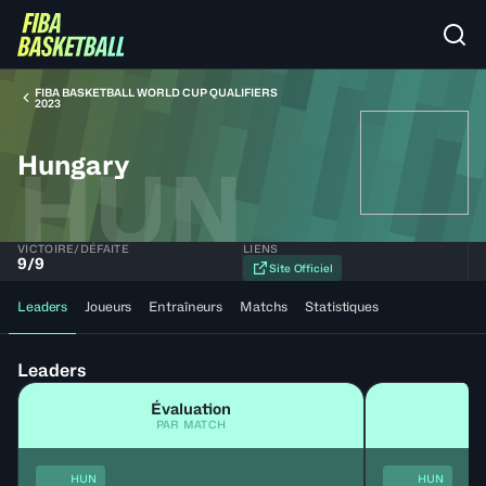
FIBA BASKETBALL WORLD CUP QUALIFIERS
2023
Hungary
HUN
VICTOIRE/DÉFAITE
LIENS
9
/
9
Site Officiel
Leaders
Joueurs
Entraîneurs
Matchs
Statistiques
Leaders
Évaluation
PAR MATCH
HUN
HUN