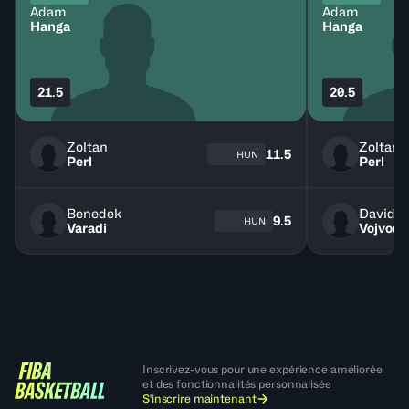
Adam
Adam
Hanga
Hanga
21.5
20.5
Zoltan
Zoltan
11.5
HUN
Perl
Perl
Benedek
David
9.5
HUN
Varadi
Vojvoda
Inscrivez-vous pour une expérience améliorée
et des fonctionnalités personnalisée
S'inscrire maintenant