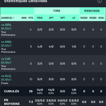
Statistiques Détaillées
Voir
TIRS
REBONDS
GAME(S)
MIN
PTS
TIRS
2PT
3PT
LF
REBO
REBD
REB
vs
SEN
,
01/01/1
4
2/0
2/0
0/0
0/0
0
0
0
Tour
Préliminaire
vs
ANG
,
01/01/1
9
4/0
4/0
0/0
1/0
0
0
0
Tour
Préliminaire
vs
CAF
,
01/01/1
6
3/0
3/0
0/0
0/0
0
0
0
Tour
Préliminaire
vs
ALG
,
10
5/0
5/0
0/0
0/0
0
0
0
01/01/1
Finale
14/0
14/0
1/0
CUMULÉS
29
0/0
0
0
0
0.0%
0.0%
0.0%
EN
3.5/0.0
3.5/0.0
0.0/0.0
0.3/0.0
7.3
0.0
0.0
0.0
MOYENNE
0.0%
0.0%
0.0%
0.0%