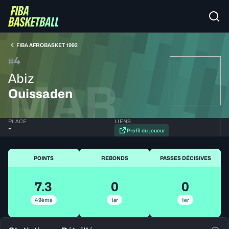
FIBA AFROBASKET 1992
4
#
Abiz
MAR
Ouissaden
PLACE
LIENS
-
Profil du joueur
POINTS
REBONDS
PASSES DÉCISIVES
7.3
0
0
49ème
1er
1er