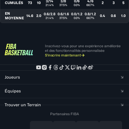
3/14
3/8
0/6
4/6
CUMULÉS
73
10
2
3
5
21.4%
37.5%
0.0%
66.7%
EN
0.6/2.8
0.6/1.6
0.0/1.2
0.8/1.2
14.6
2.0
0.4
0.6
1.0
MOYENNE
21.4%
37.5%
0.0%
66.7%
Inscrivez-vous pour une expérience améliorée
et des fonctionnalités personnalisée
S'inscrire maintenant
Joueurs
Équipes
Trouver un Terrain
Partenaires FIBA