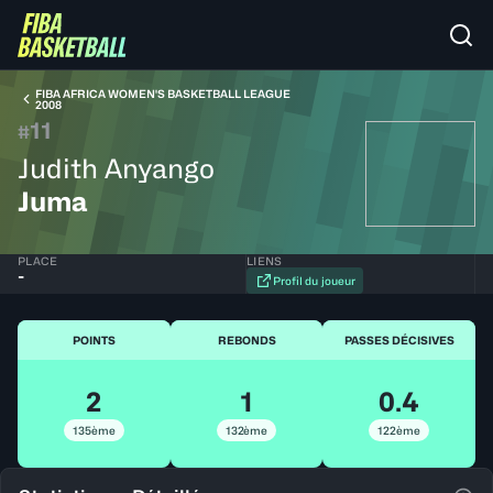
FIBA AFRICA WOMEN'S BASKETBALL LEAGUE
2008
11
#
Judith Anyango
Juma
PLACE
LIENS
-
Profil du joueur
POINTS
REBONDS
PASSES DÉCISIVES
2
1
0.4
135ème
132ème
122ème