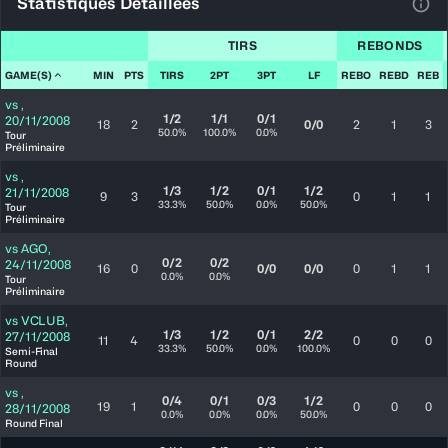
Statistiques Détaillées
Voir
TIRS
REBONDS
GAME(S)
MIN
PTS
TIRS
2PT
3PT
LF
REBO
REBD
REB
vs
,
1/2
1/1
0/1
20/11/2008
18
2
0/0
2
1
3
50.0%
100.0%
0.0%
Tour
Préliminaire
vs
,
1/3
1/2
0/1
1/2
21/11/2008
9
3
0
1
1
33.3%
50.0%
0.0%
50.0%
Tour
Préliminaire
vs
AGO
,
0/2
0/2
24/11/2008
16
0
0/0
0/0
0
1
1
0.0%
0.0%
Tour
Préliminaire
vs
VCLUB
,
1/3
1/2
0/1
2/2
27/11/2008
11
4
0
0
0
33.3%
50.0%
0.0%
100.0%
Semi-Final
Round
vs
,
0/4
0/1
0/3
1/2
19
1
0
0
0
28/11/2008
0.0%
0.0%
0.0%
50.0%
Round Final