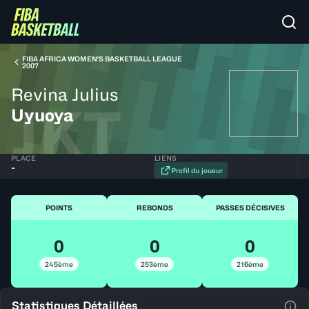
FIBA AFRICA WOMEN'S BASKETBALL LEAGUE
2007
Revina Julius
JKT
Uyuoya
PLACE
LIENS
-
Profil du joueur
POINTS
REBONDS
PASSES DÉCISIVES
0
0
0
245ème
253ème
216ème
Statistiques Détaillées