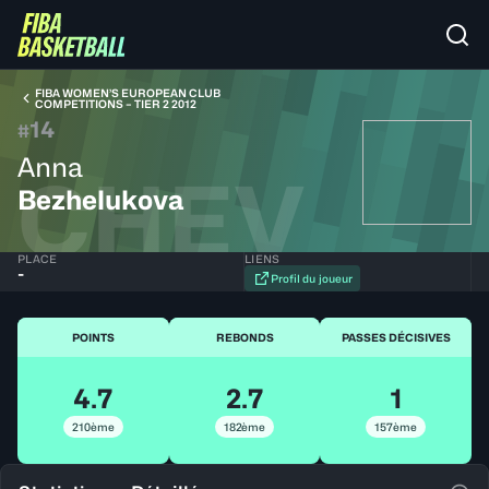
FIBA WOMEN’S EUROPEAN CLUB
COMPETITIONS – TIER 2 2012
14
#
Anna
CHEV
Bezhelukova
PLACE
LIENS
-
Profil du joueur
POINTS
REBONDS
PASSES DÉCISIVES
4.7
2.7
1
210ème
182ème
157ème