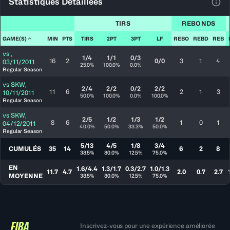
Statistiques Détaillées
Voir
TIRS
REBONDS
GAME(S)
MIN
PTS
TIRS
2PT
3PT
LF
REBO
REBD
REB
vs
,
1/4
1/1
0/3
16
2
0/0
3
1
4
03/11/2011
25.0%
100.0%
0.0%
Regular Season
vs
SKW
,
2/4
2/2
0/2
2/2
11
6
2
1
3
10/11/2011
50.0%
100.0%
0.0%
100.0%
Regular Season
vs
SKW
,
2/5
1/2
1/3
1/2
8
6
1
0
1
04/12/2011
40.0%
50.0%
33.3%
50.0%
Regular Season
5/13
4/5
1/8
3/4
CUMULÉS
35
14
6
2
8
38.5%
80.0%
12.5%
75.0%
EN
1.6/4.4
1.3/1.7
0.3/2.7
1.0/1.3
11.7
4.7
2.0
0.7
2.7
MOYENNE
38.5%
80.0%
12.5%
75.0%
Inscrivez-vous pour une expérience améliorée