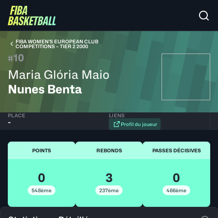
FIBA WOMEN’S EUROPEAN CLUB
COMPETITIONS – TIER 2 2000
10
#
Maria Glória Maio
Nunes Benta
PLACE
LIENS
-
Profil du joueur
POINTS
REBONDS
PASSES DÉCISIVES
0
3
0
548ème
237ème
466ème