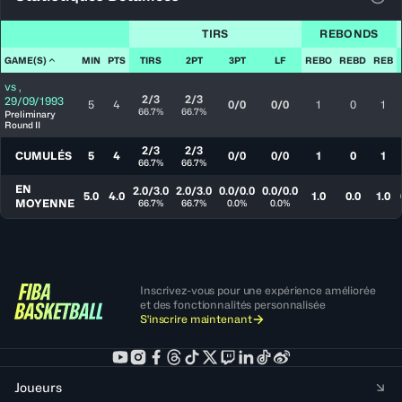
Voir
TIRS
REBONDS
GAME(S)
MIN
PTS
TIRS
2PT
3PT
LF
REBO
REBD
REB
vs
,
2/3
2/3
29/09/1993
5
4
0/0
0/0
1
0
1
66.7%
66.7%
Preliminary
Round II
2/3
2/3
CUMULÉS
5
4
0/0
0/0
1
0
1
66.7%
66.7%
EN
2.0/3.0
2.0/3.0
0.0/0.0
0.0/0.0
5.0
4.0
1.0
0.0
1.0
MOYENNE
66.7%
66.7%
0.0%
0.0%
Inscrivez-vous pour une expérience améliorée
et des fonctionnalités personnalisée
S'inscrire maintenant
Joueurs