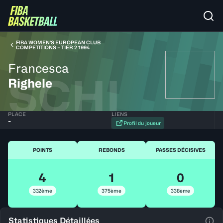
FIBA WOMEN’S EUROPEAN CLUB
COMPETITIONS – TIER 2 1994
Francesca
SCHI
Righele
PLACE
LIENS
-
Profil du joueur
POINTS
REBONDS
PASSES DÉCISIVES
4
1
0
332ème
375ème
338ème
Statistiques Détaillées