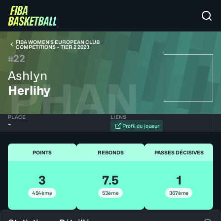
FIBA WOMEN’S EUROPEAN CLUB
COMPETITIONS – TIER 2 2023
22
#
Ashlyn
PHAN
Herlihy
PLACE
LIENS
-
Profil du joueur
POINTS
REBONDS
PASSES DÉCISIVES
3
7.5
1
454ème
53ème
367ème