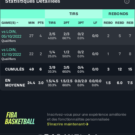
Statistiques Détaillées
Voir
TIRS
REBONDS
GAME(S)
MIN
PTS
TIRS
2PT
3PT
LF
REBO
REBD
REB
vs
LOIN
,
2/5
2/3
0/2
27
4
0/0
2
5
7
05/10/2022
40.0%
66.7%
0.0%
Qualifiers
vs
LOIN
,
1/4
1/2
0/2
22
2
0/0
1
7
8
12/10/2022
25.0%
50.0%
0.0%
Qualifiers
3/9
3/5
0/4
CUMULÉS
49
6
0/0
3
12
15
33.3%
60.0%
0.0%
EN
1.5/4.5
1.5/2.5
0.0/2.0
0.0/0.0
24.4
3.0
1.5
6.0
7.5
MOYENNE
33.3%
60.0%
0.0%
0.0%
Inscrivez-vous pour une expérience améliorée
et des fonctionnalités personnalisée
S'inscrire maintenant