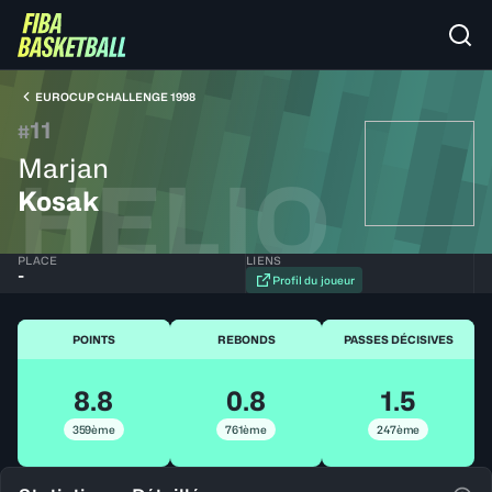
EUROCUP CHALLENGE 1998
11
#
Marjan
HELIO
Kosak
PLACE
LIENS
-
Profil du joueur
POINTS
REBONDS
PASSES DÉCISIVES
8.8
0.8
1.5
359ème
761ème
247ème