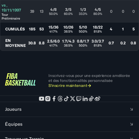
vs
,
4/8
3/5
1/3
4/5
19/11/1997
39
13
0
0
0
50.0%
60.0%
33.3%
80.0%
Tour
Préliminaire
15/36
10/26
5/10
18/22
CUMULÉS
185
53
4
1
5
41.7%
38.5%
50.0%
81.8%
EN
2.5/6.0
1.7/4.3
0.8/1.7
3.0/3.7
30.8
8.8
0.7
0.2
0.8
MOYENNE
41.7%
38.5%
50.0%
81.8%
Inscrivez-vous pour une expérience améliorée
et des fonctionnalités personnalisée
S'inscrire maintenant
Joueurs
Équipes
Trouver un Terrain