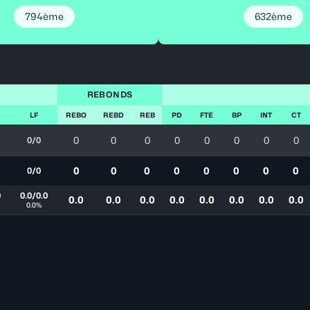
794ème
632ème
REBONDS
LF
REBO
REBD
REB
PD
FTE
BP
INT
CT
0
0
0
0
0
0
0
0
0/0
0
0
0
0
0
0
0
0
0/0
0
0.0/0.0
0.0
0.0
0.0
0.0
0.0
0.0
0.0
0.0
0.0%