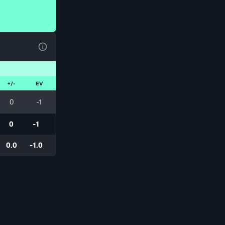
Voir la Légende du Tableau
+/-
EV
0
-1
0
-1
0.0
-1.0