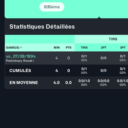
805ème
Statistiques Détaillées
TIRS
GAME(S)
MIN
PTS
TIRS
2PT
3PT
vs
,
07/09/1994
0/1
0/1
4
0
0/0
0.0%
0.0%
Preliminary Round I
0/1
0/1
CUMULÉS
4
0
0/0
0.0%
0.0%
0.0/1.0
0.0/0.0
0.0/1.
EN MOYENNE
4.0
0.0
0.0%
0.0%
0.0%