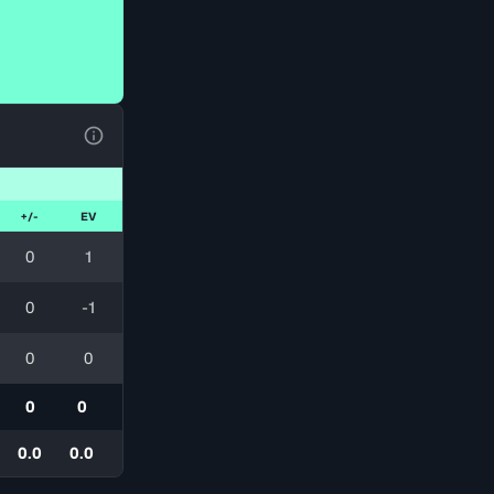
Voir la Légende du Tableau
+/-
EV
0
1
0
-1
0
0
0
0
0.0
0.0