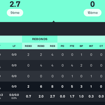
2.7
0
9ème
18ème
REBONDS
T
LF
REBO
REBD
REB
PD
FTE
BP
INT
CT
2
2
4
0
0
1
0
0
0
0/0
1
0
4
4
0
4
2
0
0
0/0
%
0
0
0
0
1
0
1
0
0
0/0
1
2
6
8
0
5
3
1
0
0/0
%
0.3
0.0/0.0
0.7
2.0
2.7
0.0
1.7
1.0
0.3
0.0
%
0.0%