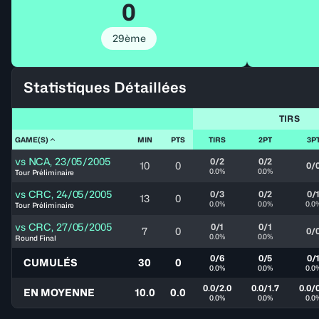
0
29ème
Statistiques Détaillées
TIRS
GAME(S)
MIN
PTS
TIRS
2PT
3P
vs
NCA
,
23/05/2005
0/2
0/2
10
0
0/
0.0%
0.0%
Tour Préliminaire
vs
CRC
,
24/05/2005
0/3
0/2
0/
13
0
0.0%
0.0%
0.0
Tour Préliminaire
vs
CRC
,
27/05/2005
0/1
0/1
7
0
0/
0.0%
0.0%
Round Final
0/6
0/5
0/
CUMULÉS
30
0
0.0%
0.0%
0.0
0.0/2.0
0.0/1.7
0.0/
EN MOYENNE
10.0
0.0
0.0%
0.0%
0.0