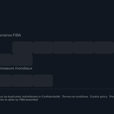
enaires FIBA
nisseurs mondiaux
ay be duplicated, redistributed or
Confidentialité
Termes et conditions
Cookie policy
Par
ree to abide by FIBA.basketball