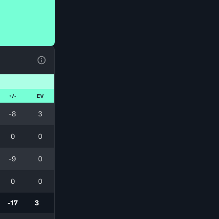
Voir la Légende du Tableau
+/-
EV
-8
3
0
0
-9
0
0
0
-17
3