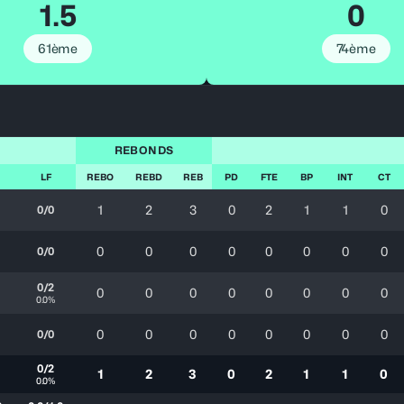
1.5
0
61ème
74ème
REBONDS
LF
REBO
REBD
REB
PD
FTE
BP
INT
CT
1
2
3
0
2
1
1
0
0/0
0
0
0
0
0
0
0
0
0/0
0/2
0
0
0
0
0
0
0
0
0.0%
0
0
0
0
0
0
0
0
0/0
0/2
1
2
3
0
2
1
1
0
0.0%