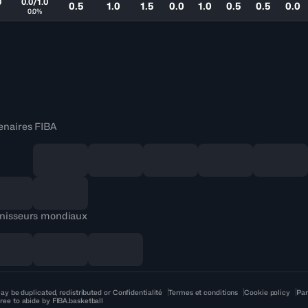
0
0.0/1.0
0.5
1.0
1.5
0.0
1.0
0.5
0.5
0.0
0.0%
enaires FIBA
nisseurs mondiaux
ay be duplicated, redistributed or
Confidentialité
Termes et conditions
Cookie policy
Par
ree to abide by FIBA.basketball