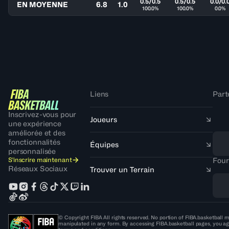
0.5/0.5
0.5/0.5
0.0/0.
EN MOYENNE
6.8
1.0
100.0%
100.0%
0.0%
Liens
Part
Inscrivez-vous pour
Joueurs
une expérience
améliorée et des
fonctionnalités
Équipes
personnalisée
S'inscrire maintenant
Four
Réseaux Sociaux
Trouver un Terrain
© Copyright FIBA All rights reserved. No portion of FIBA.basketball m
manipulated in any form. By accessing FIBA.basketball pages, you ag