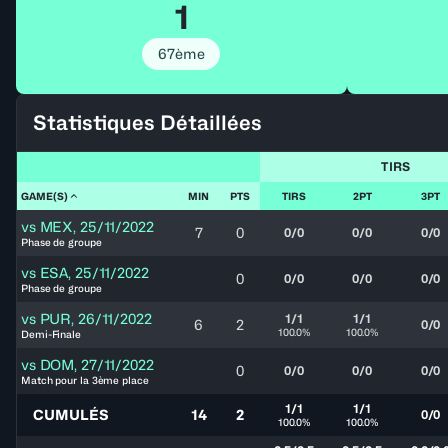
1
67ème
Statistiques Détaillées
TIRS
GAME(S)
MIN
PTS
TIRS
2PT
3PT
vs
MEX
,
25/11/2022
7
0
0/0
0/0
0/0
Phase de groupe
vs
ESA
,
25/11/2022
0
0/0
0/0
0/0
Phase de groupe
vs
PUR
,
26/11/2022
1/1
1/1
6
2
0/0
100.0%
100.0%
Demi-Finale
vs
DOM
,
27/11/2022
0
0/0
0/0
0/0
Match pour la 3ème place
1/1
1/1
CUMULÉS
14
2
0/0
100.0%
100.0%