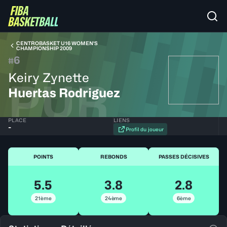
CENTROBASKET U16 WOMEN'S
CHAMPIONSHIP 2009
6
#
Keiry Zynette
PUR
Huertas Rodriguez
PLACE
LIENS
-
Profil du joueur
POINTS
REBONDS
PASSES DÉCISIVES
5.5
3.8
2.8
21ème
24ème
6ème