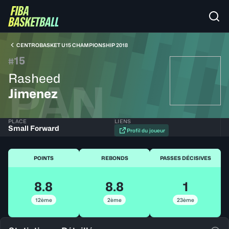
CENTROBASKET U15 CHAMPIONSHIP 2018
15
#
Rasheed
PAN
Jimenez
PLACE
LIENS
Small Forward
Profil du joueur
POINTS
REBONDS
PASSES DÉCISIVES
8.8
8.8
1
12ème
2ème
23ème