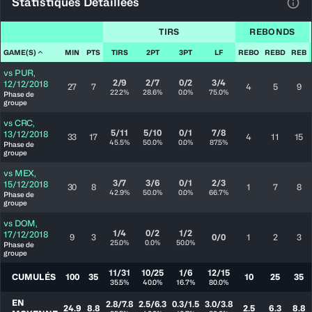
Statistiques Détaillées
Voir
TIRS
REBONDS
GAME(S)
MIN
PTS
TIRS
2PT
3PT
LF
REBO
REBD
REB
vs
PUR
,
2/9
2/7
0/2
3/4
12/12/2018
27
7
4
5
9
22.2%
28.6%
0.0%
75.0%
Phase de
groupe
vs
CRC
,
5/11
5/10
0/1
7/8
13/12/2018
33
17
4
11
15
45.5%
50.0%
0.0%
87.5%
Phase de
groupe
vs
MEX
,
3/7
3/6
0/1
2/3
15/12/2018
30
8
1
7
8
42.9%
50.0%
0.0%
66.7%
Phase de
groupe
vs
DOM
,
1/4
0/2
1/2
17/12/2018
9
3
0/0
1
2
3
25.0%
0.0%
50.0%
Phase de
groupe
11/31
10/25
1/6
12/15
CUMULÉS
100
35
10
25
35
35.5%
40.0%
16.7%
80.0%
EN
2.8/7.8
2.5/6.3
0.3/1.5
3.0/3.8
24.9
8.8
2.5
6.3
8.8