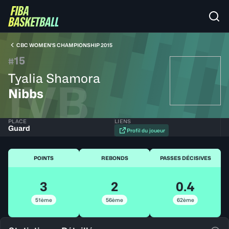
CBC WOMEN'S CHAMPIONSHIP 2015
15
#
Tyalia Shamora
IVB
Nibbs
PLACE
LIENS
Guard
Profil du joueur
POINTS
REBONDS
PASSES DÉCISIVES
3
2
0.4
51ème
56ème
62ème