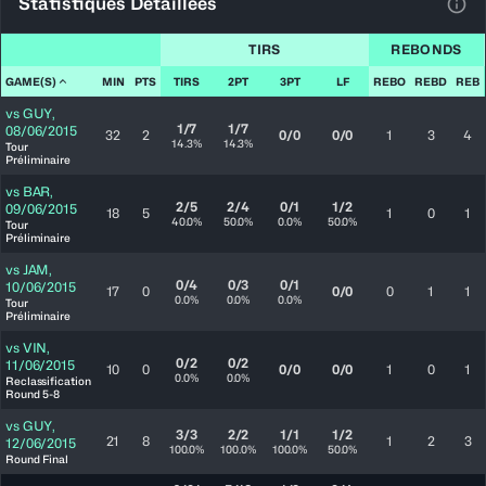
Statistiques Détaillées
Voir
TIRS
REBONDS
GAME(S)
MIN
PTS
TIRS
2PT
3PT
LF
REBO
REBD
REB
vs
GUY
,
1/7
1/7
08/06/2015
32
2
0/0
0/0
1
3
4
14.3%
14.3%
Tour
Préliminaire
vs
BAR
,
2/5
2/4
0/1
1/2
09/06/2015
18
5
1
0
1
40.0%
50.0%
0.0%
50.0%
Tour
Préliminaire
vs
JAM
,
0/4
0/3
0/1
10/06/2015
17
0
0/0
0
1
1
0.0%
0.0%
0.0%
Tour
Préliminaire
vs
VIN
,
0/2
0/2
11/06/2015
10
0
0/0
0/0
1
0
1
0.0%
0.0%
Reclassification
Round 5-8
vs
GUY
,
3/3
2/2
1/1
1/2
21
8
1
2
3
12/06/2015
100.0%
100.0%
100.0%
50.0%
Round Final