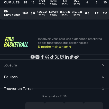
6/21
5/18
1/3
2/4
CUMULÉS
98
15
4
6
10
28.6%
27.8%
33.3%
50.0%
EN
1.2/4.2
1.0/3.6
0.2/0.6
0.4/0.8
19.6
3.0
0.8
1.2
2.0
MOYENNE
28.6%
27.8%
33.3%
50.0%
Inscrivez-vous pour une expérience améliorée
et des fonctionnalités personnalisée
S'inscrire maintenant
Joueurs
Équipes
Trouver un Terrain
Partenaires FIBA