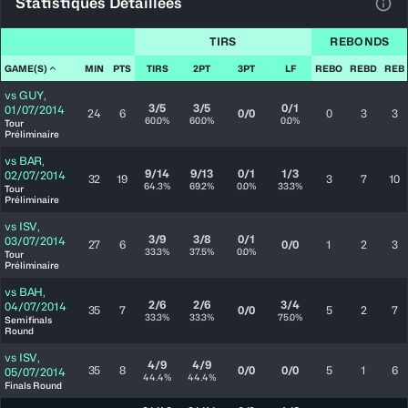
Statistiques Détaillées
Voir
TIRS
REBONDS
GAME(S)
MIN
PTS
TIRS
2PT
3PT
LF
REBO
REBD
REB
vs
GUY
,
3/5
3/5
0/1
01/07/2014
24
6
0/0
0
3
3
60.0%
60.0%
0.0%
Tour
Préliminaire
vs
BAR
,
9/14
9/13
0/1
1/3
02/07/2014
32
19
3
7
10
64.3%
69.2%
0.0%
33.3%
Tour
Préliminaire
vs
ISV
,
3/9
3/8
0/1
03/07/2014
27
6
0/0
1
2
3
33.3%
37.5%
0.0%
Tour
Préliminaire
vs
BAH
,
2/6
2/6
3/4
04/07/2014
35
7
0/0
5
2
7
33.3%
33.3%
75.0%
Semifinals
Round
vs
ISV
,
4/9
4/9
35
8
0/0
0/0
5
1
6
05/07/2014
44.4%
44.4%
Finals Round