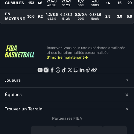
21/43
21/41
0/2
4/8
CUMULÉS
153
46
14
15
29
48.8%
51.2%
0.0%
50.0%
EN
4.2/8.6
4.2/8.2
0.0/0.4
0.8/1.6
30.6
9.2
2.8
3.0
5.8
MOYENNE
48.8%
51.2%
0.0%
50.0%
Inscrivez-vous pour une expérience améliorée
et des fonctionnalités personnalisée
S'inscrire maintenant
Joueurs
Équipes
Trouver un Terrain
Partenaires FIBA