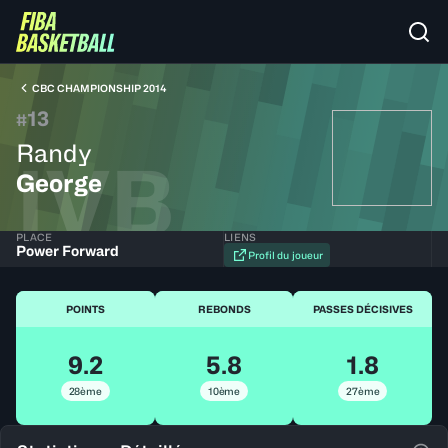
CBC CHAMPIONSHIP 2014
13
#
Randy
IVB
George
PLACE
LIENS
Power Forward
Profil du joueur
POINTS
REBONDS
PASSES DÉCISIVES
9.2
5.8
1.8
28ème
10ème
27ème