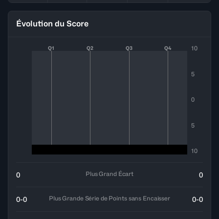
Évolution du Score
10
Q1
Q2
Q3
Q4
5
0
5
10
Plus Grand Écart
0
0
Plus Grande Série de Points sans Encaisser
0-0
0-0