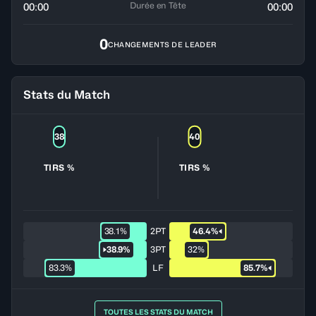
Durée en Tête
00:00
00:00
0
CHANGEMENTS DE LEADER
Stats du Match
38
40
TIRS %
TIRS %
38.1%
2PT
46.4%
38.9%
3PT
32%
83.3%
LF
85.7%
TOUTES LES STATS DU MATCH