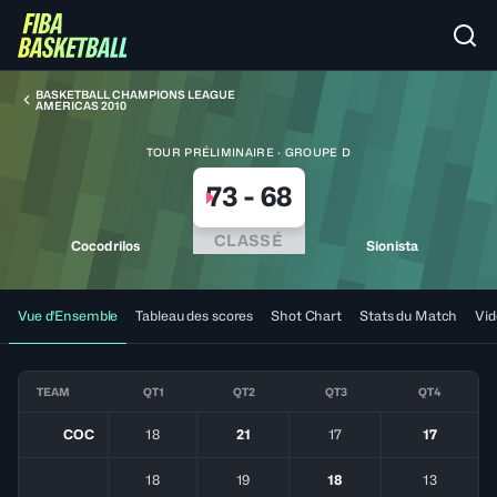
BASKETBALL CHAMPIONS LEAGUE
AMERICAS 2010
TOUR PRÉLIMINAIRE · GROUPE D
73
-
68
CLASSÉ
Cocodrilos
Sionista
Vue d'Ensemble
Tableau des scores
Shot Chart
Stats du Match
Vid
TEAM
QT1
QT2
QT3
QT4
COC
18
21
17
17
18
19
18
13