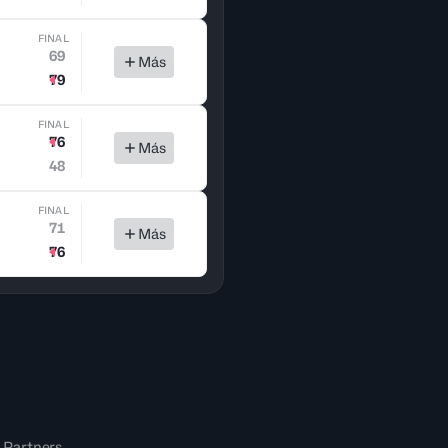
FINAL
69
Más
79
FINAL
76
Más
48
FINAL
71
Más
76
 Partners