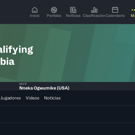
Inicio
Partidos
Noticias
Clasificación
Calendario
M
lifying
bia
MVP
Nneka Ogwumike (USA)
Jugadores
Videos
Noticias