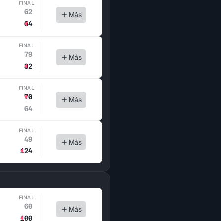
FINAL
62
Más
64
FINAL
79
Más
82
FINAL
70
Más
64
FINAL
49
Más
124
FINAL
60
Más
100