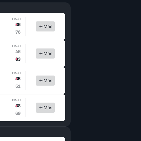
FINAL
86
Más
76
FINAL
46
Más
83
FINAL
85
Más
51
FINAL
88
Más
69