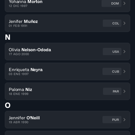
Yohanna
Morton
DOM
12 DIC 1987
Jenifer
Muñoz
COL
01 FEB 1991
N
Olivia
Nelson-Ododa
USA
17 AGO 2000
Enriqueta
Neyra
CUB
03 ENE 1997
Paloma
Niz
PAR
18 ENE 1999
O
Jennifer
O'Neill
PUR
19 ABR 1990