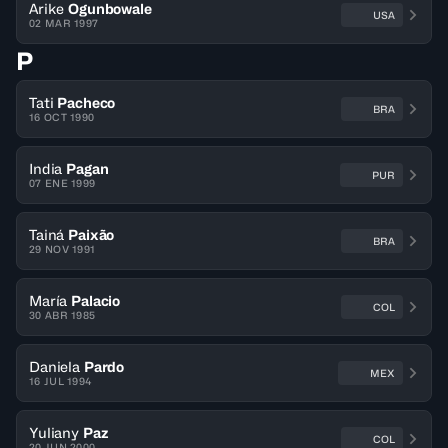
Arike
Ogunbowale
USA
02 MAR 1997
P
Tati
Pacheco
BRA
16 OCT 1990
India
Pagan
PUR
07 ENE 1999
Tainá
Paixão
BRA
29 NOV 1991
María
Palacio
COL
30 ABR 1985
Daniela
Pardo
MEX
16 JUL 1994
Yuliany
Paz
COL
20 JUN 2000