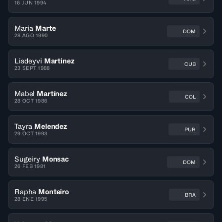
16 JUN 1994
Maria
Marte
DOM
28 AGO 1990
Lisdeyvi
Martinez
CUB
23 SEPT 1988
Mabel
Martínez
COL
28 OCT 1986
Tayra
Melendez
PUR
29 OCT 1993
Sugeiry
Monsac
DOM
26 FEB 1981
Rapha
Monteiro
BRA
28 ENE 1995