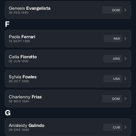
Genesis
Evangelista
DOM
25 FEB 1993
F
Paola
Ferrari
PAR
16 SEPT 1985
Celia
Fiorotto
ARG
02 JUN 1992
Sylvia
Fowles
USA
06 OCT 1985
Charlenny
Frias
DOM
05 NOV 1984
G
Anisleidy
Galindo
CUB
29 ENE 1989