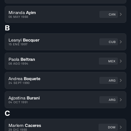
Miranda
Ayim
CAN
06 MAY 1988
B
Leanyi
Becquer
CUB
15 ENE 1997
Paola
Beltran
MEX
08 AGO 1994
Andrea
Boquete
ARG
24 SEPT 1990
Agostina
Burani
ARG
04 OCT 1991
C
Marlem
Caceres
DOM
29 DIC 1988