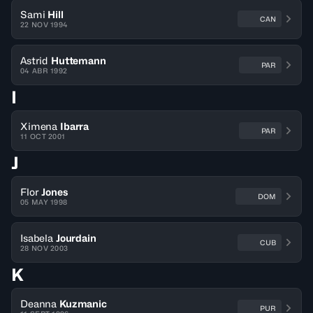
Sami
Hill
CAN
22 NOV 1994
Astrid
Huttemann
PAR
04 ABR 1992
I
Ximena
Ibarra
PAR
11 OCT 2001
J
Flor
Jones
DOM
05 MAY 1998
Isabela
Jourdain
CUB
28 NOV 2003
K
Deanna
Kuzmanic
PUR