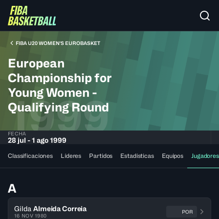
FIBA U20 WOMEN'S EUROBASKET
European
Championship for
Young Women -
1999
Qualifying Round
FECHA
28 jul - 1 ago 1999
Classificaciones
Líderes
Partidos
Estadísticas
Equipos
Jugadores
A
Gilda
Almeida Correia
POR
16 NOV 1980