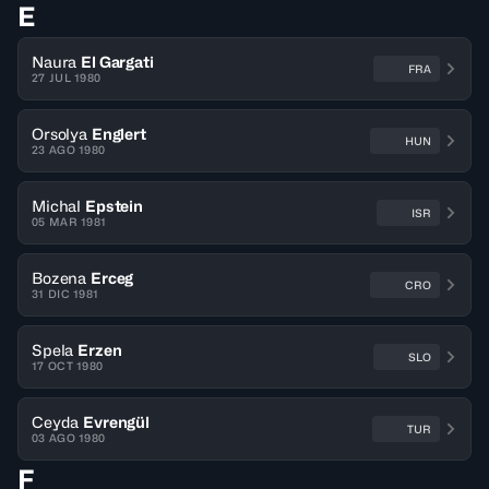
E
Naura
El Gargati
FRA
27 JUL 1980
Orsolya
Englert
HUN
23 AGO 1980
Michal
Epstein
ISR
05 MAR 1981
Bozena
Erceg
CRO
31 DIC 1981
Spela
Erzen
SLO
17 OCT 1980
Ceyda
Evrengül
TUR
03 AGO 1980
F