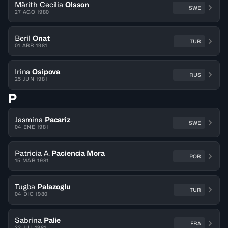
Märith Cecilia
Olsson
SWE
27 AGO 1980
Beril
Onat
TUR
01 ABR 1981
Irina
Osipova
RUS
25 JUN 1981
P
Jasmina
Pacariz
SWE
04 ENE 1981
Patricia A.
Paciencia Mora
POR
15 MAR 1981
Tugba
Palazoglu
TUR
04 DIC 1980
Sabrina
Palie
FRA
23 JUL 1981