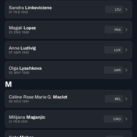
Sandra
Linkeviciene
LTU
01 FEB 1982
Magali
Lopez
FRA
22 ENE 1980
Anne
Ludivig
LUX
07 ABR 1982
Olga
Lyashkova
UKR
02 MAY 1980
M
Céline Rose Marie G.
Maclot
BEL
08 AGO 1981
Milijana
Maganjic
CRO
21 FEB 1981