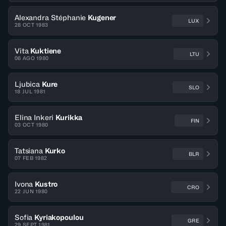
Alexandra Stéphanie
Kugener
LUX
28 OCT 1983
Vita
Kuktiene
LTU
06 AGO 1980
Ljubica
Kure
SLO
18 JUL 1981
Elina Inkeri
Kurikka
FIN
03 OCT 1980
Tatsiana
Kurko
BLR
07 FEB 1982
Ivona
Kustro
CRO
22 JUN 1980
Sofia
Kyriakopoulou
GRE
29 SEPT 1981