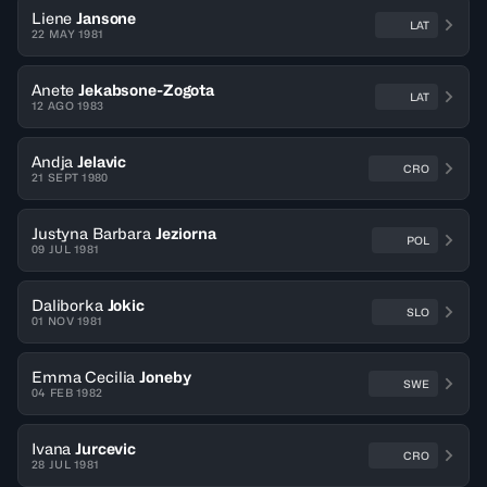
Liene
Jansone
LAT
22 MAY 1981
Anete
Jekabsone-Zogota
LAT
12 AGO 1983
Andja
Jelavic
CRO
21 SEPT 1980
Justyna Barbara
Jeziorna
POL
09 JUL 1981
Daliborka
Jokic
SLO
01 NOV 1981
Emma Cecilia
Joneby
SWE
04 FEB 1982
Ivana
Jurcevic
CRO
28 JUL 1981