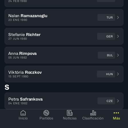
24 FEB 1980
Nalan
Ramazanoglu
TUR
23 ENE 1980
Stefanie
Richter
GER
27 JUN 1980
Anna
Rimpova
BUL
05 JUN 1982
Viktória
Roczkov
HUN
15 SEPT 1980
S
Petra
Safrankova
CZE
04 ENE 1982
Sivan
Samarli
Inicio
Partidos
Noticias
Clasificación
Más
ISR
19 JUL 1981