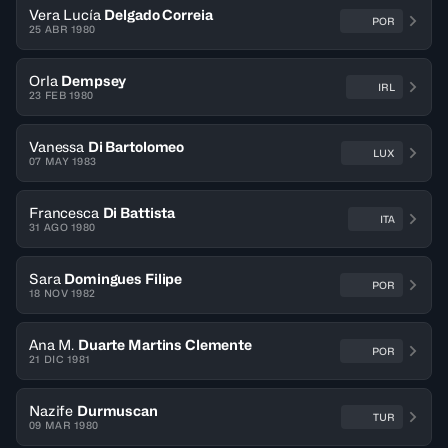
Vera Lucía
Delgado Correia
POR
25 ABR 1980
Orla
Dempsey
IRL
23 FEB 1980
Vanessa
Di Bartolomeo
LUX
07 MAY 1983
Francesca
Di Battista
ITA
31 AGO 1980
Sara
Domingues Filipe
POR
18 NOV 1982
Ana M.
Duarte Martins Clemente
POR
21 DIC 1981
Nazife
Durmuscan
TUR
09 MAR 1980