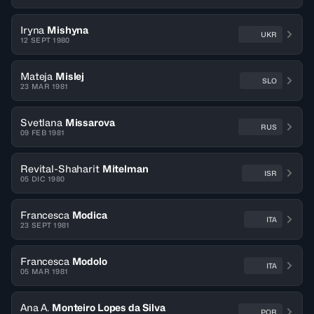
Iryna
Mishyna
UKR
12 SEPT 1980
Mateja
Mislej
SLO
23 MAR 1981
Svetlana
Missarova
RUS
09 FEB 1981
Revital-Shaharit
Mitelman
ISR
05 DIC 1980
Francesca
Modica
ITA
23 SEPT 1981
Francesca
Modolo
ITA
05 MAR 1981
Ana A.
Monteiro Lopes da Silva
POR