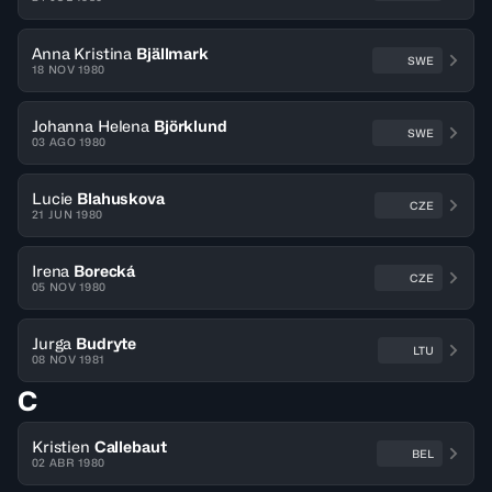
Anna Kristina
Bjällmark
SWE
18 NOV 1980
Johanna Helena
Björklund
SWE
03 AGO 1980
Lucie
Blahuskova
CZE
21 JUN 1980
Irena
Borecká
CZE
05 NOV 1980
Jurga
Budryte
LTU
08 NOV 1981
C
Kristien
Callebaut
BEL
02 ABR 1980