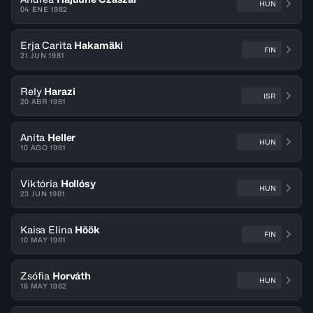
HUN
04 ENE 1982
Erja Carita
Hakamäki
FIN
21 JUN 1981
Rely
Harazi
ISR
20 ABR 1981
Anita
Heller
HUN
10 AGO 1981
Viktória
Hollósy
HUN
23 JUN 1981
Kaisa Elina
Höök
FIN
10 MAY 1981
Zsófia
Horváth
HUN
16 MAY 1982