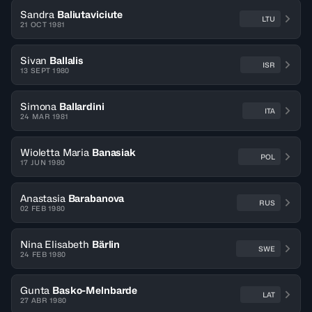
Sandra
Baliutaviciute
LTU
21 OCT 1981
Sivan
Ballalis
ISR
13 SEPT 1980
Simona
Ballardini
ITA
24 MAR 1981
Wioletta Maria
Banasiak
POL
17 JUN 1980
Anastasia
Barabanova
RUS
02 FEB 1980
Nina Elisabeth
Bärlin
SWE
24 FEB 1980
Gunta
Basko-Melnbarde
LAT
27 ABR 1980