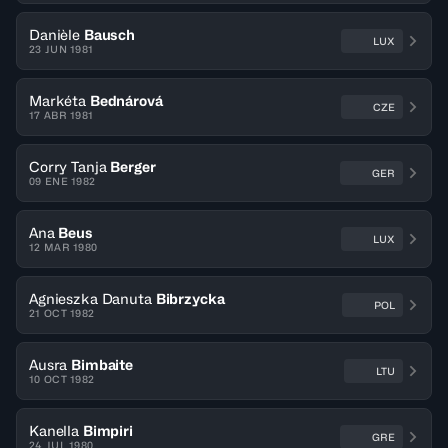
Danièle
Bausch
LUX
23 JUN 1981
Markéta
Bednárová
CZE
17 ABR 1981
Corry Tanja
Berger
GER
09 ENE 1982
Ana
Beus
LUX
12 MAR 1980
Agnieszka Danuta
Bibrzycka
POL
21 OCT 1982
Ausra
Bimbaite
LTU
10 OCT 1982
Kanella
Bimpiri
GRE
24 JUL 1980