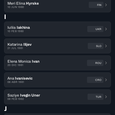
Meri Elina
Hyrske
FIN
10 JUN 1980
I
Iuliia
Iakhina
UKR
10 FEB 1980
Katarina
Ilijev
SLO
21 JUL 1981
Elena Monica
Ivan
ROU
20 DIC 1981
Ana
Ivanisevic
CRO
06 ABR 1981
Saziye
Ivegin Uner
TUR
08 FEB 1982
J