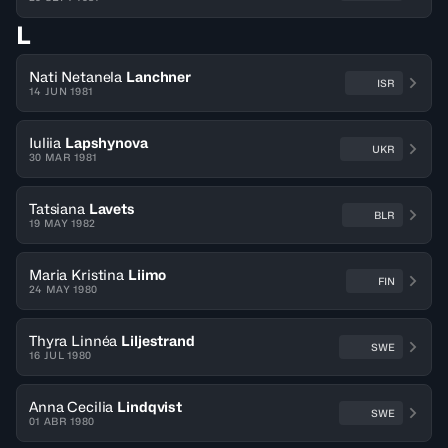
L
Nati Netanela
Lanchner
ISR
14 JUN 1981
Iuliia
Lapshynova
UKR
30 MAR 1981
Tatsiana
Lavets
BLR
19 MAY 1982
Maria Kristina
Liimo
FIN
24 MAY 1980
Thyra Linnéa
Liljestrand
SWE
16 JUL 1980
Anna Cecilia
Lindqvist
SWE
01 ABR 1980