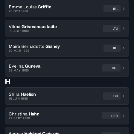
Emma Louise
Griffin
IRL
23 OCT 1981
Vilma
Grismanauskaite
LTU
02 AGO 1980
Maire Bernadette
Guiney
IRL
30 MAR 1983
Evelina
Guneva
BUL
23 MAY 1980
H
Shira
Haelion
ISR
16 JUN 1980
Christina
Hahn
GER
22 SEPT 1980
Andrea
Hajdúné Czászár