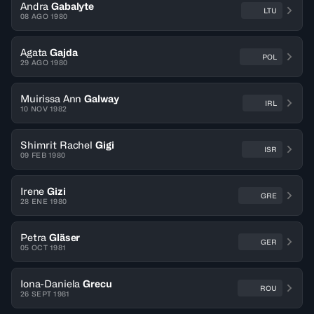
Andra
Gabalyte
LTU
08 AGO 1980
Agata
Gajda
POL
29 AGO 1980
Muirissa Ann
Galway
IRL
10 NOV 1982
Shimrit Rachel
Gigi
ISR
09 FEB 1980
Irene
Gizi
GRE
28 ENE 1980
Petra
Gläser
GER
05 OCT 1981
Iona-Daniela
Grecu
ROU
26 SEPT 1981