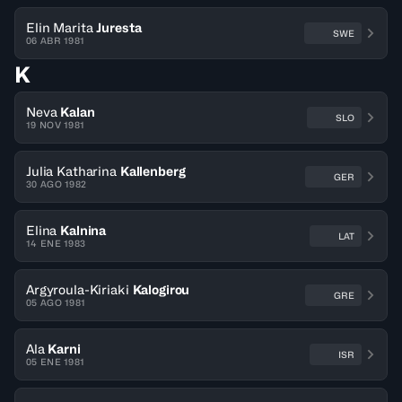
Elin Marita
Juresta
SWE
06 ABR 1981
K
Neva
Kalan
SLO
19 NOV 1981
Julia Katharina
Kallenberg
GER
30 AGO 1982
Elina
Kalnina
LAT
14 ENE 1983
Argyroula-Kiriaki
Kalogirou
GRE
05 AGO 1981
Ala
Karni
ISR
05 ENE 1981