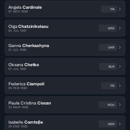
Angela
Cardinale
ITA
07 NOV 1980
Olga
Chatzinikolaou
GRE
04 JUL 1981
Ganna
Cherkashyna
UKR
21 JUL 1980
Oksana
Chetko
BLR
07 JUL 1981
Federica
Ciampoli
ITA
05 FEB 1980
Paula Cristina
Ciocan
ROU
23 MAR 1982
Isabelle
Comteße
GER
29 ENE 1982