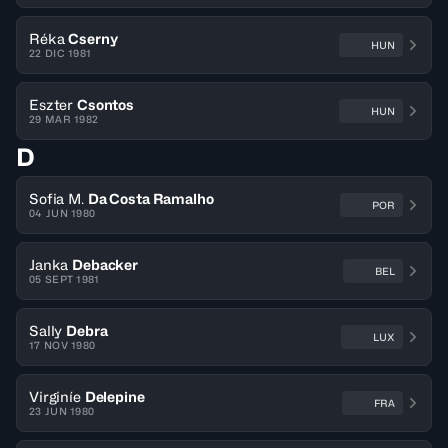
Réka
Cserny
HUN
22 DIC 1981
Eszter
Csontos
HUN
29 MAR 1982
D
Sofia M.
Da Costa Ramalho
POR
04 JUN 1980
Janka
Debacker
BEL
05 SEPT 1981
Sally
Debra
LUX
17 NOV 1980
Virginíe
Delepine
FRA
23 JUN 1980