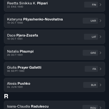
Reetta Sinikka K.
Piipari
FIN
22 ENE 1980
Kateryna
Pilyashenko-Novohatna
UKR
19 OCT 1980
Dace
Pjera-Zozefa
LAT
10 OCT 1981
Natalia
Ploumpi
GRE
26 OCT 1981
Giulia
Prayer Galletti
ITA
06 SEPT 1980
Alesia
Pushko
BLR
04 JUN 1981
R
Ioana-Claudia
Radulescu
ROU