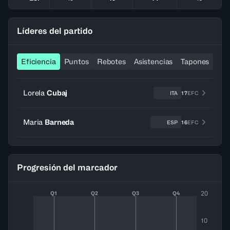
Líderes del partido
Eficiencia
Puntos
Rebotes
Asistencias
Tapones
Ro
Lorela
Cubaj
ITA
17
EFC
Maria
Barneda
ESP
16
EFC
Progresión del marcador
20
Q1
Q2
Q3
Q4
10