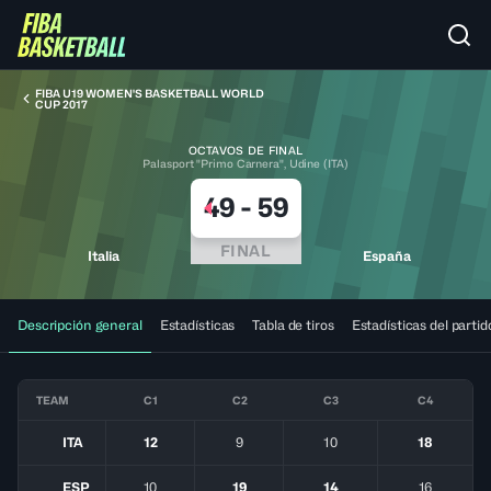
FIBA U19 WOMEN'S BASKETBALL WORLD
CUP 2017
OCTAVOS DE FINAL
Palasport "Primo Carnera", Udine (ITA)
49
-
59
FINAL
Italia
España
Descripción general
Estadísticas
Tabla de tiros
Estadísticas del partid
TEAM
C1
C2
C3
C4
ITA
12
9
10
18
ESP
10
19
14
16