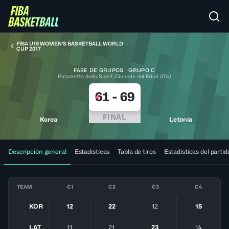
FIBA U19 WOMEN'S BASKETBALL WORLD
CUP 2017
FASE DE GRUPOS · GRUPO C
Palazzetto dello Sport, Cividale del Friuli (ITA)
61
-
69
FINAL
Korea
Letonia
Descripción general
Estadísticas
Tabla de tiros
Estadísticas del partid
TEAM
C1
C2
C3
C4
KOR
12
22
12
15
LAT
11
21
23
14