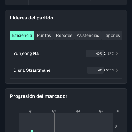
Líderes del partido
Eficiencia
Puntos
Rebotes
Asistencias
Tapones
Ro
Yunjeong
Na
KOR
21
EFC
Digna
Strautmane
LAT
26
EFC
Progresión del marcador
16
Q1
Q2
Q3
Q4
8