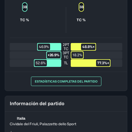
38
38
TC %
TC %
2PT
46.9%
48.8%
TC
3PT
26.9%
18.2%
TC
52.6%
TL
77.3%
ESTADÍSTICAS COMPLETAS DEL PARTIDO
Información del partido
Italia
Cividale del Friuli, Palazzetto dello Sport