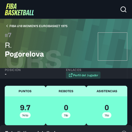
FIBA U18 WOMEN'S EUROBASKET 1975
7
#
R.
URS
Pogorelova
POSICIÓN
ENLACES
-
Perfil del Jugador
PUNTOS
REBOTES
ASISTENCIAS
9.7
0
0
14to
1to
1to