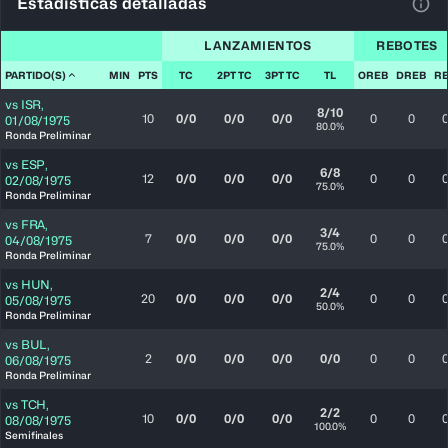
Estadísticas detalladas
Ver 
LANZAMIENTOS
REBOTES
PARTIDO(S)
MIN
PTS
TC
2PT TC
3PT TC
TL
OREB
DREB
R
vs
ISR
,
8/10
10
0/0
0/0
0/0
0
0
01/08/1975
80.0%
Ronda Preliminar
vs
ESP
,
6/8
12
0/0
0/0
0/0
0
0
02/08/1975
75.0%
Ronda Preliminar
vs
FRA
,
3/4
7
0/0
0/0
0/0
0
0
04/08/1975
75.0%
Ronda Preliminar
vs
HUN
,
2/4
20
0/0
0/0
0/0
0
0
05/08/1975
50.0%
Ronda Preliminar
vs
BUL
,
2
0/0
0/0
0/0
0/0
0
0
06/08/1975
Ronda Preliminar
vs
TCH
,
2/2
10
0/0
0/0
0/0
0
0
08/08/1975
100.0%
Semifinales