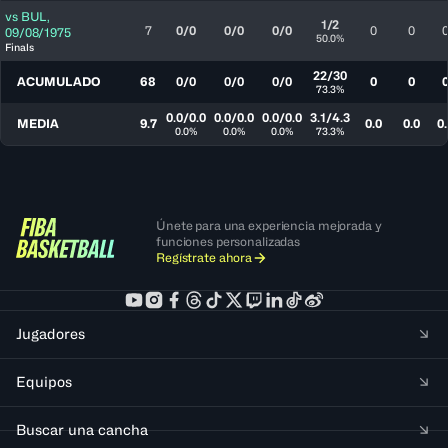
vs
BUL
,
1/2
7
0/0
0/0
0/0
0
0
09/08/1975
50.0%
Finals
22/30
ACUMULADO
68
0/0
0/0
0/0
0
0
73.3%
0.0/0.0
0.0/0.0
0.0/0.0
3.1/4.3
MEDIA
9.7
0.0
0.0
0.
0.0%
0.0%
0.0%
73.3%
Únete para una experiencia mejorada y
funciones personalizadas
Regístrate ahora
Jugadores
Equipos
Buscar una cancha