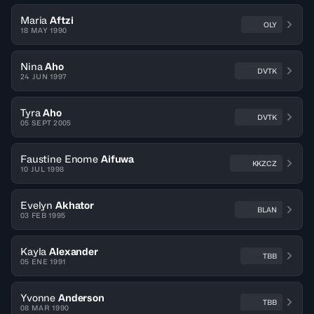
Maria
Aftzi
OLY
18 MAY 1990
Nina
Aho
DVTK
24 JUN 1997
Tyra
Aho
DVTK
05 SEPT 2005
Faustine Enome
Aifuwa
KKZCZ
10 JUL 1998
Evelyn
Akhator
BLAN
03 FEB 1995
Kayla
Alexander
TBB
05 ENE 1991
Yvonne
Anderson
TBB
08 MAR 1990