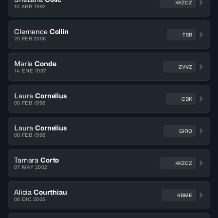
KKZCZ
10 ABR 1992
Clemence
Collin
TBB
20 FEB 2006
Maria
Conde
ZVVZ
14 ENE 1997
Laura
Cornelius
CBK
08 FEB 1996
Laura
Cornelius
GIRO
08 FEB 1996
Tamara
Corto
KKZCZ
07 MAY 2002
Alicia
Courthiau
KBME
06 DIC 2005