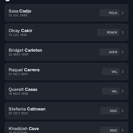
Sasa
Cadjo
POLK
13 JUL 1989
Olcay
Cakir
FENER
13 JUL 1993
Bridget
Carleton
AVEN
22 MAY 1997
Raquel
Carrera
VAL
31 OCT 2001
Queralt
Casas
VAL
18 NOV 1992
Stefania
Catinean
SSIC
07 OCT 2001
Khadijiah
Cave
SSIC
19 FEB 1995