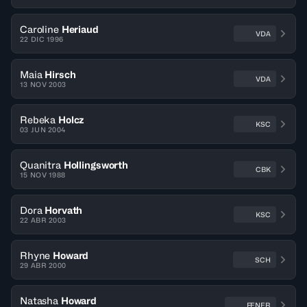
Caroline
Heriaud
VDA
22 DIC 1996
Maia
Hirsch
VDA
13 NOV 2003
Rebeka
Holcz
KSC
03 JUN 2004
Quanitra
Hollingsworth
CBK
15 NOV 1988
Dora
Horvath
KSC
22 ABR 2003
Rhyne
Howard
SCH
29 ABR 2000
Natasha
Howard
FENER