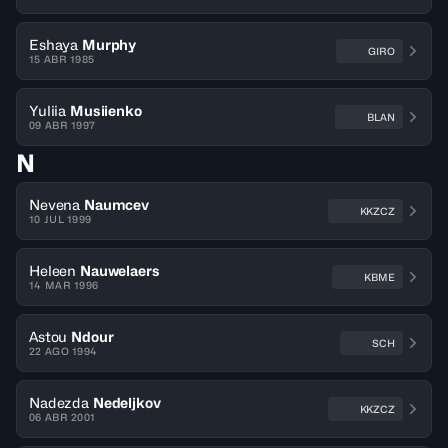
Eshaya
Murphy
GIRO
15 ABR 1985
Yuliia
Musiienko
BLAN
09 ABR 1997
N
Nevena
Naumcev
KKZCZ
10 JUL 1999
Heleen
Nauwelaers
KBME
14 MAR 1996
Astou
Ndour
SCH
22 AGO 1994
Nadezda
Nedeljkov
KKZCZ
06 ABR 2001