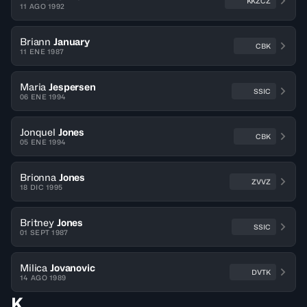
KKZCZ
11 AGO 1992
Briann
January
CBK
11 ENE 1987
Maria
Jespersen
SSIC
06 ENE 1994
Jonquel
Jones
CBK
05 ENE 1994
Brionna
Jones
ZVVZ
18 DIC 1995
Britney
Jones
SSIC
01 SEPT 1987
Milica
Jovanovic
DVTK
14 AGO 1989
K