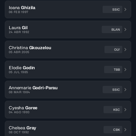
Ioana
Ghizila
SSIC
06 FEB 1997
Laura
Gil
BLAN
24 ABR 1992
Christina
Gkouzelou
OLY
05 ABR 2005
Elodie
Godin
TBB
05 JUL 1985
Annemarie
Godri-Parau
SSIC
08 MAR 1984
Cyesha
Goree
KSC
04 AGO 1993
Chelsea
Gray
CBK
08 OCT 1992