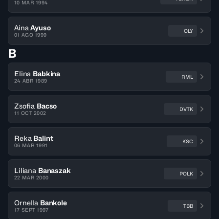
10 MAR 1994
Aina
Ayuso
OLY
01 AGO 1999
B
Elina
Babkina
RML
24 ABR 1989
Zsofia
Bacso
DVTK
11 OCT 2002
Reka
Balint
KSC
06 MAR 1991
Liliana
Banaszak
POLK
22 MAR 2000
Ornella
Bankole
TBB
17 SEPT 1997