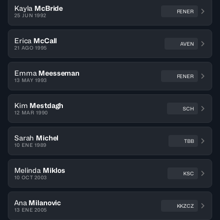
Kayla
McBride
FENER
25 JUN 1992
Erica
McCall
AVEN
21 AGO 1995
Emma
Meesseman
FENER
13 MAY 1993
Kim
Mestdagh
SCH
12 MAR 1990
Sarah
Michel
TBB
10 ENE 1989
Melinda
Miklos
KSC
10 OCT 2003
Ana
Milanovic
KKZCZ
13 ENE 2005