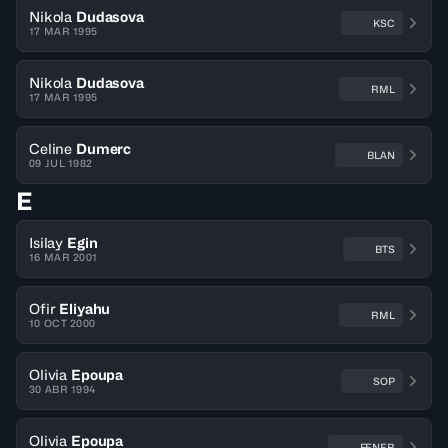
Nikola
Dudasova
KSC
17 MAR 1995
Nikola
Dudasova
RML
17 MAR 1995
Celine
Dumerc
BLAN
09 JUL 1982
E
Isilay
Egin
BTS
16 MAR 2001
Ofir
Eliyahu
RML
10 OCT 2000
Olivia
Epoupa
SOP
30 ABR 1994
Olivia
Epoupa
FENER