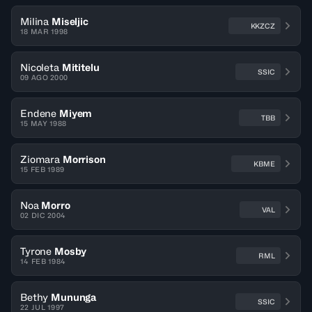
Milina
Miseljic
KKZCZ
18 MAR 1998
Nicoleta
Mititelu
SSIC
09 AGO 2000
Endene
Miyem
TBB
15 MAY 1988
Ziomara
Morrison
KBME
15 FEB 1989
Noa
Morro
VAL
02 DIC 2004
Tyrone
Mosby
RML
14 FEB 1984
Bethy
Mununga
SSIC
22 JUL 1997