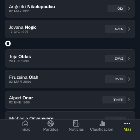
Angeliki
Nikolopoulou
OLY
02 MAY 1991
Jovana
Nogic
AVEN
17 DIC 1997
O
Teja
Oblak
ZVVZ
20 DIC 1990
Fruzsina
Olah
DVTK
02 MAR 2004
Alperi
Onar
FENER
02 ENE 1996
Michaela
Onyenwere
AVEN
10 AGO 1999
Inicio
Partidos
Noticias
Clasificación
Más
Alessandra
Orsili