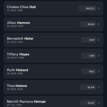
Chelsie Ellise
Hall
KKZCZ
12 ENE 1999
Jillian
Harmon
BLAN
03 MAR 1987
Bernadett
Hatar
SOP
24 AGO 1994
Tiffany
Hayes
CBK
20 SEPT 1989
Ruth
Hebard
KSC
28 ABR 1998
Thea
Heleno
BLAN
03 ENE 2005
Merritt Ramona
Hempe
ZVVZ
27 JUL 1994