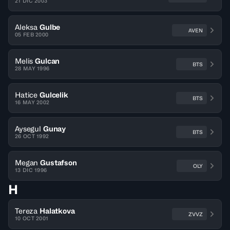
21 DIC 2003
Aleksa
Gulbe
AVEN
05 FEB 2000
Melis
Gulcan
BTS
28 MAY 1996
Hatice
Gulcelik
BTS
16 MAY 2002
Aysegul
Gunay
BTS
26 OCT 1992
Megan
Gustafson
OLY
13 DIC 1996
H
Tereza
Halatkova
ZVVZ
10 OCT 2001