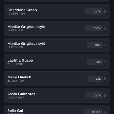
Cheridene
Green
DVTK
19 SEPT 1995
Monika
Grigalauskyte
DVTK
17 FEB 1992
Monika
Grigalauskytė
CBK
17 FEB 1992
Laetitia
Guapo
TBB
25 OCT 1995
Marie
Guelich
VAL
28 MAY 1994
Arella
Guirantes
DVTK
15 OCT 1997
Selin
Gul
FENER