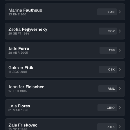
Marine
Fauthoux
BLAN
23 ENE 2001
Zsofia
Fegyverneky
SOP
29 SEPT 1984
Jade
Ferre
TBB
28 ABR 2005
Goksen
Fitik
CBK
11 AGO 2001
Jennifer
Fleischer
RML
17 FEB 1984
Laia
Flores
GIRO
01 MAR 1996
Zala
Friskovec
POLK
10 OCT 1999