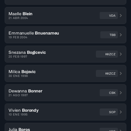
Maelle
Blein
VDA
21 ABR 2004
Emmanuelle
Bnuenameu
TBB
19 FEB 2004
Snezana
Bogicevic
KKZCZ
20 FEB 1997
Milica
Bojovic
KKZCZ
30 ENE 1998
Dewanna
Bonner
CBK
21 AGO 1987
Vivien
Borondy
SOP
10 ENE 1995
Julia
Boros