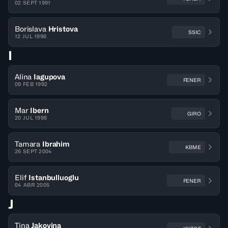
02 SEPT 1991
Borislava
Hristova
SSIC
12 JUL 1996
I
Alina
Iagupova
FENER
09 FEB 1992
Mar
Ibern
GIRO
20 JUL 1998
Tamara
Ibrahim
KBME
26 SEPT 2004
Elif
Istanbulluoglu
FENER
04 ABR 2005
J
Tina
Jakovina