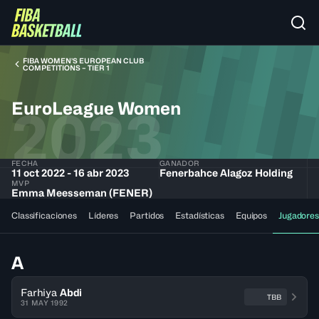
FIBA WOMEN’S EUROPEAN CLUB
COMPETITIONS – TIER 1
EuroLeague Women
2023
FECHA
GANADOR
11 oct 2022 - 16 abr 2023
Fenerbahce Alagoz Holding
MVP
Emma Meesseman (FENER)
Classificaciones
Líderes
Partidos
Estadísticas
Equipos
Jugadores
A
Farhiya
Abdi
TBB
31 MAY 1992