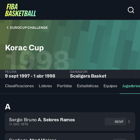
EUROCUP CHALLENGE
Korac Cup
1998
FECHA
GANADOR
9 sept 1997 - 1 abr 1998
Scaligera Basket
Classificaciones
Líderes
Partidos
Estadísticas
Equipos
Jugadores
A
Sergio Bruno
A. Selores Ramos
BENF
11 DIC 1975