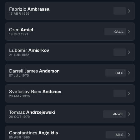
Fabrizio
Ambrassa
15 ABR 1969
Oren
Amiel
GALIL
19 DIC 1971
Lubomir
Amiorkov
21 JUN 1962
Darrell James
Anderson
FALC
07 JUL 1970
Svetoslav Boev
Andonov
23 MAY 1975
Tomasz
Andrzejewski
ANWIL
26 OCT 1979
Constantinos
Angelidis
ARIS
05 ABR 1969