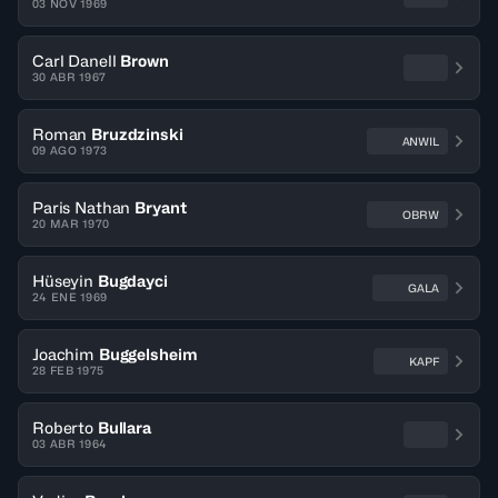
03 NOV 1969
Carl Danell
Brown
30 ABR 1967
Roman
Bruzdzinski
ANWIL
09 AGO 1973
Paris Nathan
Bryant
OBRW
20 MAR 1970
Hüseyin
Bugdayci
GALA
24 ENE 1969
Joachim
Buggelsheim
KAPF
28 FEB 1975
Roberto
Bullara
03 ABR 1964