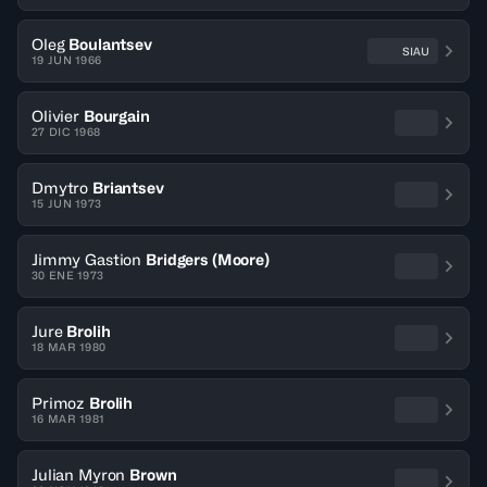
Oleg
Boulantsev
SIAU
19 JUN 1966
Olivier
Bourgain
27 DIC 1968
Dmytro
Briantsev
15 JUN 1973
Jimmy Gastion
Bridgers (Moore)
30 ENE 1973
Jure
Brolih
18 MAR 1980
Primoz
Brolih
16 MAR 1981
Julian Myron
Brown