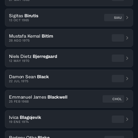
Sigitas
Birutis
SIAU
13 OCT 1965
Mustafa Kemal
Bitim
28 AGO 1975
Niels Dietz
Bjerregaard
12 MAY 1970
Damon Sean
Black
22 JUL 1975
Emmanuel James
Blackwell
CHOL
25 FEB 1968
Ivica
Blagojevik
19 ENE 1974
Rodney Otha
Blake