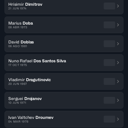
Hrisimir
Dimitrov
21 JUN 1974
Marius
Doba
08 ABR 1973
David
Doblas
06 AGO 1981
Nuno Rafael
Dos Santos Silva
17 OCT 1975
Vladimir
Dragutinovic
20 JUN 1967
Serguei
Drojanov
10 JUN 1971
Ivan Valtchev
Droumev
04 MAR 1978