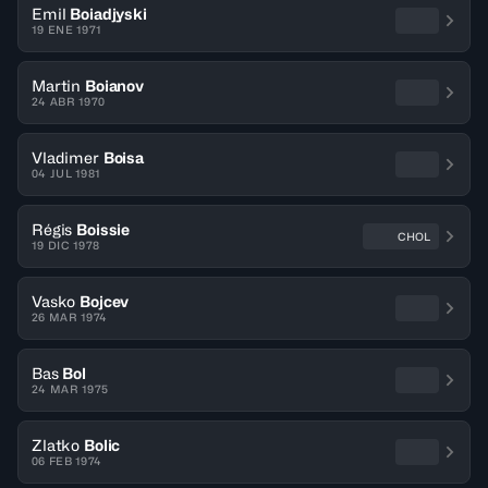
Emil
Boiadjyski
19 ENE 1971
Martin
Boianov
24 ABR 1970
Vladimer
Boisa
04 JUL 1981
Régis
Boissie
CHOL
19 DIC 1978
Vasko
Bojcev
26 MAR 1974
Bas
Bol
24 MAR 1975
Zlatko
Bolic
06 FEB 1974