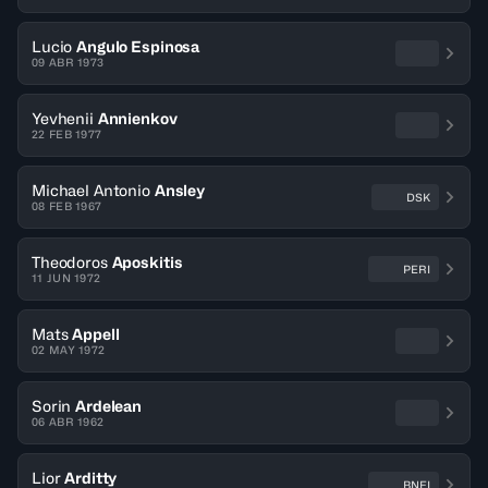
Lucio
Angulo Espinosa
09 ABR 1973
Yevhenii
Annienkov
22 FEB 1977
Michael Antonio
Ansley
DSK
08 FEB 1967
Theodoros
Aposkitis
PERI
11 JUN 1972
Mats
Appell
02 MAY 1972
Sorin
Ardelean
06 ABR 1962
Lior
Arditty
BNEI