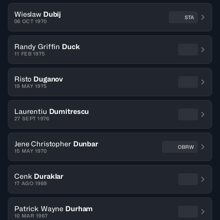
Wieslaw
Dubij
STA
06 OCT 1970
Randy Griffin
Duck
11 FEB 1975
Risto
Duganov
19 MAY 1975
Laurentiu
Dumitrescu
27 SEPT 1976
Jene Christopher
Dunbar
OBRW
15 MAY 1970
Cenk
Duraklar
17 AGO 1969
Patrick Wayne
Durham
10 MAR 1967