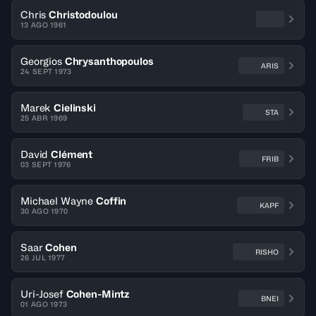
Chris
Christodoulou
13 AGO 1961
Georgios
Chrysanthopoulos
ARIS
24 SEPT 1973
Marek
Cielinski
STA
25 ABR 1969
David
Clément
FRIB
03 SEPT 1976
Michael Wayne
Coffin
KAPF
30 AGO 1970
Saar
Cohen
RISHO
26 JUL 1977
Uri-Josef
Cohen-Mintz
BNEI
01 AGO 1973