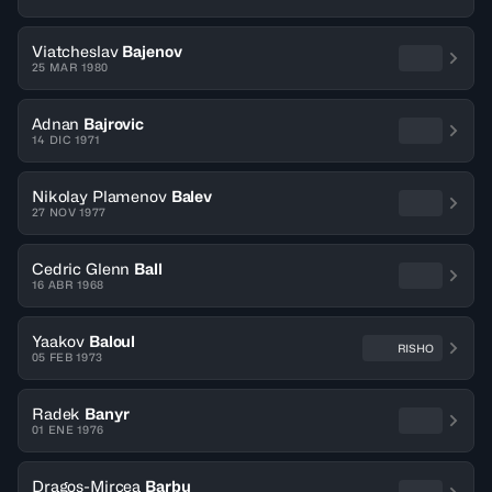
Viatcheslav
Bajenov
25 MAR 1980
Adnan
Bajrovic
14 DIC 1971
Nikolay Plamenov
Balev
27 NOV 1977
Cedric Glenn
Ball
16 ABR 1968
Yaakov
Baloul
RISHO
05 FEB 1973
Radek
Banyr
01 ENE 1976
Dragos-Mircea
Barbu