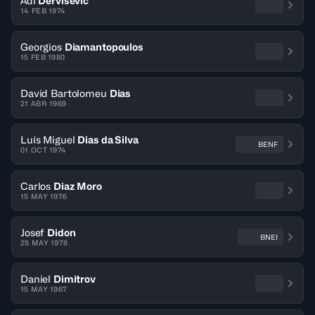
Adi
Dervisevic
14 FEB 1974
Georgios
Diamantopoulos
15 FEB 1980
David Bartolomeu
Dias
21 ABR 1969
Luís Miguel
Dias da Silva
BENF
01 OCT 1974
Carlos
Diaz Moro
15 MAY 1976
Josef
Didon
BNEI
25 MAY 1978
Daniel
Dimitrov
15 MAY 1967