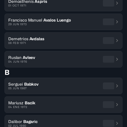
Demosthenis
Aspris
01 OCT 1971
Francisco Manuel
Avalos Luengo
29 JUN 1973
Demetrios
Avdalas
08 FEB 1971
Ruslan
Avleev
04 JUN 1976
B
Serguei
Babkov
05 JUN 1967
Mariusz
Bacik
04 ENE 1972
Dalibor
Bagaric
02 JUL 1980