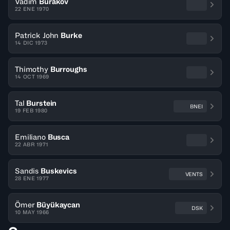
Vadim
Burakov
22 ENE 1970
Patrick John
Burke
14 DIC 1973
Thimothy
Burroughs
14 OCT 1969
Tal
Burstein
BNEI
19 FEB 1980
Emiliano
Busca
22 ABR 1971
Sandis
Buskevics
VENTS
28 ENE 1977
Ömer
Büyükaycan
DSK
10 MAY 1966