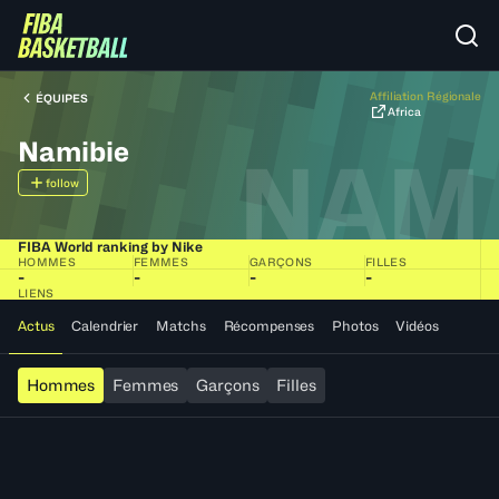
Affiliation Régionale
ÉQUIPES
Africa
Namibie
NAM
follow
FIBA World ranking by Nike
HOMMES
FEMMES
GARÇONS
FILLES
-
-
-
-
LIENS
Actus
Calendrier
Matchs
Récompenses
Photos
Vidéos
Hommes
Femmes
Garçons
Filles