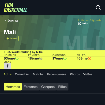
Affiliation Régionale
ÉQUIPES
Africa
Mali
MLI
follow
FIBA World ranking by Nike
HOMMES
FEMMES
GARÇONS
FILLES
63ème
18ème
17ème
16ème
LIENS
Actus
Calendrier
Matchs
Récompenses
Photos
Vidéos
Hommes
Femmes
Garçons
Filles