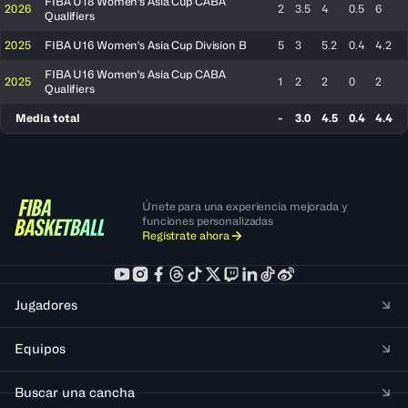
FIBA U18 Women's Asia Cup CABA
2026
2
3.5
4
0.5
6
Qualifiers
2025
FIBA U16 Women's Asia Cup Division B
5
3
5.2
0.4
4.2
FIBA U16 Women's Asia Cup CABA
2025
1
2
2
0
2
Qualifiers
Media total
-
3.0
4.5
0.4
4.4
Únete para una experiencia mejorada y
funciones personalizadas
Regístrate ahora
Jugadores
Equipos
Buscar una cancha