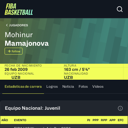
JUGADORES
Mohinur
Mamajonova
follow
FECHA DE NACIMIENTO
ALTURA
26 feb 2009
163 cm / 5'4"
EQUIPO NACIONAL
NACIONALIDAD
UZB
UZB
Estadísticas de carrera
Logros
Noticia
Fotos
Videos
Equipo Nacional: Juvenil
Ver 
AÑO
EVENTO
PJ
PPP
RPP
APP
EFC