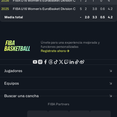
2026
FIBA U16 Women's EuroBasket Division C
1
2
1
0
4
2025
FIBA U16 Women's EuroBasket Division C
5
2
3.8
0.6
4.2
Media total
-
2.0
3.3
0.5
4.2
Únete para una experiencia mejorada y
funciones personalizadas
Regístrate ahora
Jugadores
Equipos
Buscar una cancha
FIBA Partners