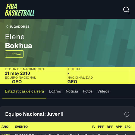
JUGADORES
Elene
Bokhua
follow
FECHA DE NACIMIENTO
ALTURA
21 may 2010
-
EQUIPO NACIONAL
NACIONALIDAD
GEO
GEO
Estadísticas de carrera
Logros
Noticia
Fotos
Videos
Equipo Nacional: Juvenil
Ver 
AÑO
EVENTO
PJ
PPP
RPP
APP
EFC