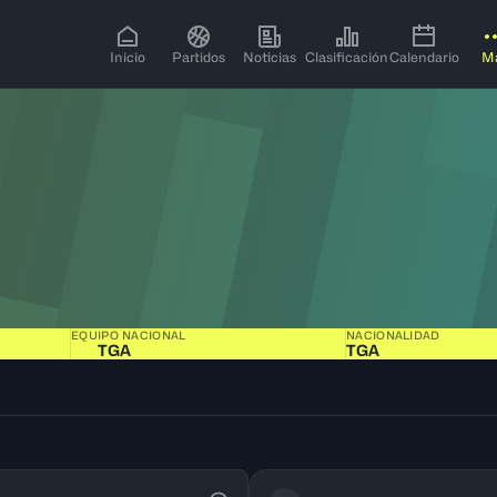
Inicio
Partidos
Noticias
Clasificación
Calendario
M
EQUIPO NACIONAL
NACIONALIDAD
TGA
TGA