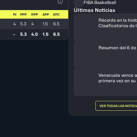
FIBA Basketball
Ver la leyenda
Últimas Noticias
PJ
PPP
RPP
APP
EFC
Récords en la histo
4
5.3
4
1.5
6.5
Clasificatorios de
a la Copa del Mun
-
5.3
4.0
1.5
6.5
Resumen del 6 de
Venezuela vence a 
primera vez en su 
clasifica al FIBA 
Femenino 2027
VER TODAS LAS NOTICI