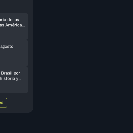
ria de los
 las Américas
do
 agosto
Brasil por
historia y
AmeriCup
AS