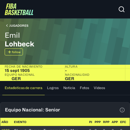
JUGADORES
Emil
Lohbeck
follow
FECHA DE NACIMIENTO
ALTURA
15 sept 1905
-
EQUIPO NACIONAL
NACIONALIDAD
GER
GER
Estadísticas de carrera
Logros
Noticia
Fotos
Videos
Equipo Nacional: Senior
Ver 
AÑO
EVENTO
PJ
PPP
RPP
APP
EFC