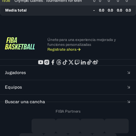
1936
Olympic Games : Tournament for Men
0
0
0
0
0
Media total
-
0.0
0.0
0.0
0.0
Únete para una experiencia mejorada y
funciones personalizadas
Regístrate ahora
Jugadores
Equipos
Buscar una cancha
FIBA Partners