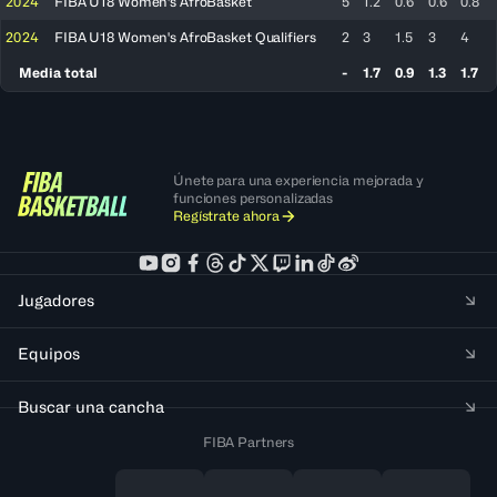
2024
FIBA U18 Women's AfroBasket
5
1.2
0.6
0.6
0.8
2024
FIBA U18 Women's AfroBasket Qualifiers
2
3
1.5
3
4
Media total
-
1.7
0.9
1.3
1.7
Únete para una experiencia mejorada y
funciones personalizadas
Regístrate ahora
Jugadores
Equipos
Buscar una cancha
FIBA Partners