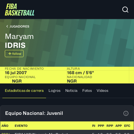
JUGADORES
Maryam
IDRIS
follow
FECHA DE NACIMIENTO
ALTURA
16 jul 2007
168 cm / 5'6"
EQUIPO NACIONAL
NACIONALIDAD
NGR
NGR
Estadísticas de carrera
Logros
Noticia
Fotos
Videos
Equipo Nacional: Juvenil
Ver 
AÑO
EVENTO
PJ
PPP
RPP
APP
EFC