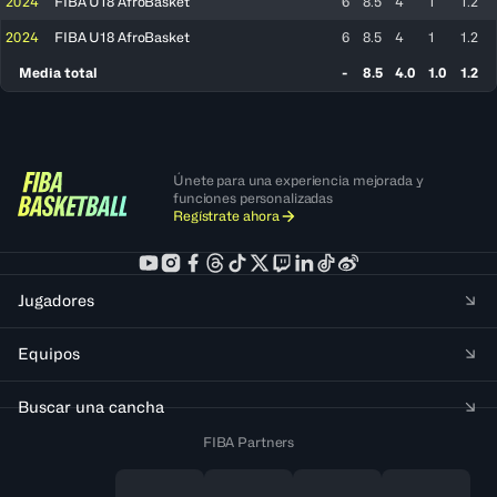
2024
FIBA U18 AfroBasket
6
8.5
4
1
1.2
2024
FIBA U18 AfroBasket
6
8.5
4
1
1.2
Media total
-
8.5
4.0
1.0
1.2
Únete para una experiencia mejorada y
funciones personalizadas
Regístrate ahora
Jugadores
Equipos
Buscar una cancha
FIBA Partners