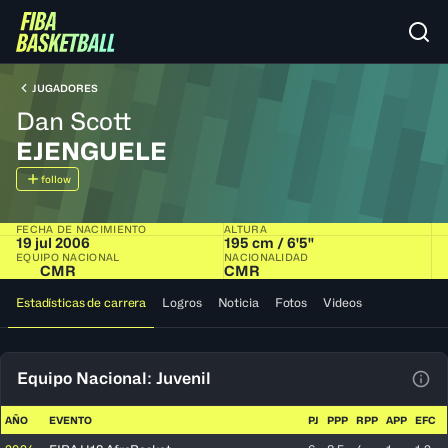
JUGADORES
Dan Scott
EJENGUELE
follow
FECHA DE NACIMIENTO
ALTURA
19 jul 2006
195 cm / 6'5"
EQUIPO NACIONAL
NACIONALIDAD
CMR
CMR
Estadísticas de carrera
Logros
Noticia
Fotos
Videos
Equipo Nacional: Juvenil
Ver 
AÑO
EVENTO
PJ
PPP
RPP
APP
EFC