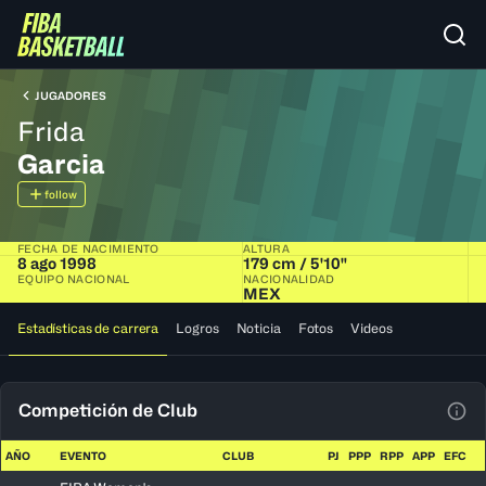
JUGADORES
Frida
Garcia
follow
FECHA DE NACIMIENTO
ALTURA
8 ago 1998
179 cm / 5'10"
EQUIPO NACIONAL
NACIONALIDAD
MEX
Estadísticas de carrera
Logros
Noticia
Fotos
Videos
Competición de Club
Ver 
AÑO
EVENTO
CLUB
PJ
PPP
RPP
APP
EFC