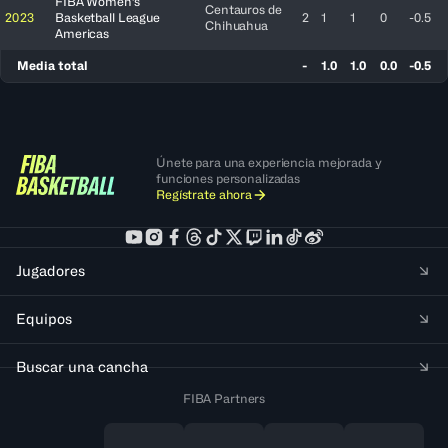
FIBA Women's
Centauros de
2023
Basketball League
2
1
1
0
-0.5
Chihuahua
Americas
Media total
-
1.0
1.0
0.0
-0.5
Únete para una experiencia mejorada y
funciones personalizadas
Regístrate ahora
Jugadores
Equipos
Buscar una cancha
FIBA Partners