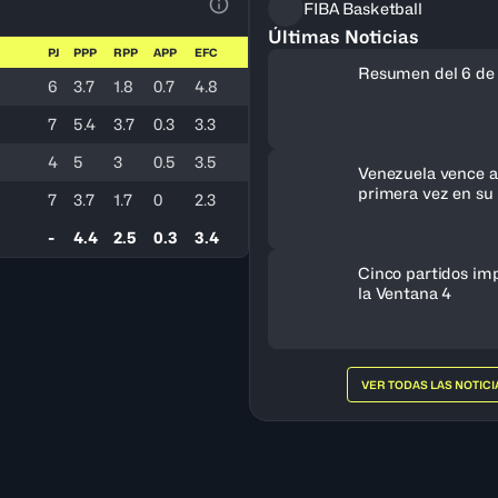
FIBA Basketball
Ver la leyenda
Últimas Noticias
PJ
PPP
RPP
APP
EFC
Resumen del 6 de
6
3.7
1.8
0.7
4.8
7
5.4
3.7
0.3
3.3
4
5
3
0.5
3.5
Venezuela vence a 
primera vez en su 
7
3.7
1.7
0
2.3
clasifica al FIBA 
Femenino 2027
-
4.4
2.5
0.3
3.4
Cinco partidos im
la Ventana 4
VER TODAS LAS NOTICI