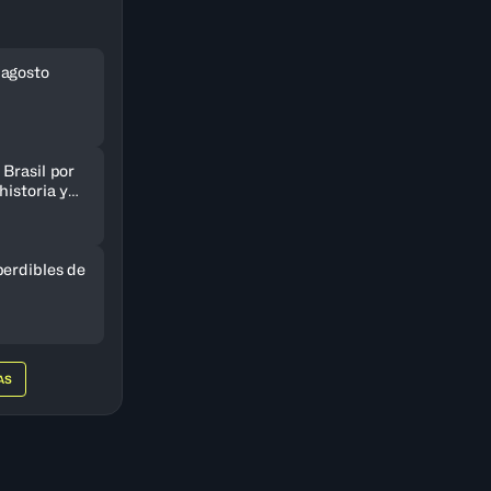
 agosto
Brasil por
historia y
AmeriCup
perdibles de
AS