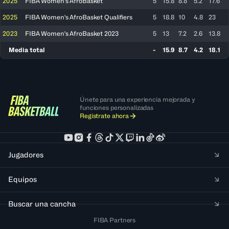
2025
FIBA Women's AfroBasket
5
15.8
8.8
5.2
17.6
2025
FIBA Women's AfroBasket Qualifiers
5
18.8
10
4.8
23
2023
FIBA Women's AfroBasket 2023
5
13
7.2
2.6
13.8
Media total
-
15.9
8.7
4.2
18.1
Únete para una experiencia mejorada y
funciones personalizadas
Regístrate ahora
Jugadores
Equipos
Buscar una cancha
FIBA Partners