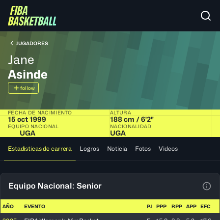
JUGADORES
Jane
Asinde
follow
FECHA DE NACIMIENTO
ALTURA
15 oct 1999
188 cm / 6'2"
EQUIPO NACIONAL
NACIONALIDAD
UGA
UGA
Estadísticas de carrera
Logros
Noticia
Fotos
Videos
Equipo Nacional: Senior
Ver 
AÑO
EVENTO
PJ
PPP
RPP
APP
EFC