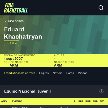
JUGADORES
Eduard
Khachatryan
follow
FECHA DE NACIMIENTO
ALTURA
1 sept 2007
-
EQUIPO NACIONAL
NACIONALIDAD
ARM
ARM
Estadísticas de carrera
Logros
Noticia
Fotos
Videos
Equipo Nacional: Juvenil
Ver 
AÑO
EVENTO
PJ
PPP
RPP
APP
EFC