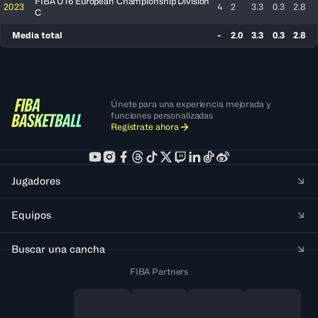
FIBA U16 European Championship Division
2023
4
2
3.3
0.3
2.8
C
Media total
-
2.0
3.3
0.3
2.8
Únete para una experiencia mejorada y
funciones personalizadas
Regístrate ahora
Jugadores
Equipos
Buscar una cancha
FIBA Partners