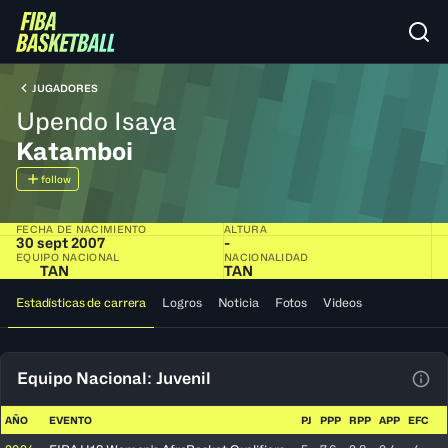
JUGADORES
Upendo Isaya
Katamboi
follow
FECHA DE NACIMIENTO
ALTURA
30 sept 2007
-
EQUIPO NACIONAL
NACIONALIDAD
TAN
TAN
Estadísticas de carrera
Logros
Noticia
Fotos
Videos
Equipo Nacional: Juvenil
Ver 
AÑO
EVENTO
PJ
PPP
RPP
APP
EFC