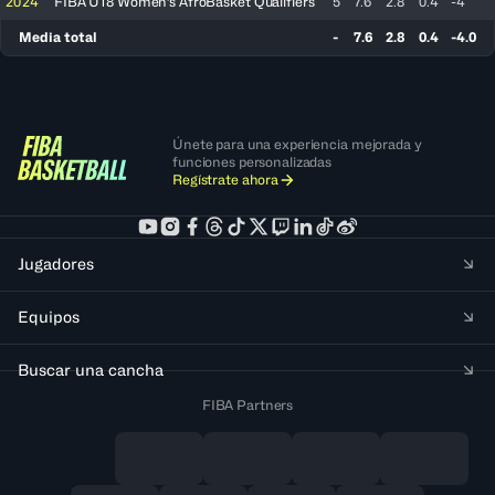
2024
FIBA U18 Women's AfroBasket Qualifiers
5
7.6
2.8
0.4
-4
Media total
-
7.6
2.8
0.4
-4.0
Únete para una experiencia mejorada y
funciones personalizadas
Regístrate ahora
Jugadores
Equipos
Buscar una cancha
FIBA Partners