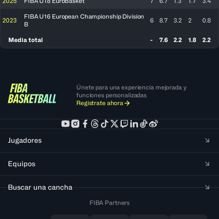
2025
FIBA U18 EuroBasket
7
6.7
1.3
1.7
3.4
FIBA U16 European Championship Division
2023
6
8.7
3.2
2
0.8
B
Media total
-
7.6
2.2
1.8
2.2
Únete para una experiencia mejorada y
funciones personalizadas
Regístrate ahora
Jugadores
Equipos
Buscar una cancha
FIBA Partners