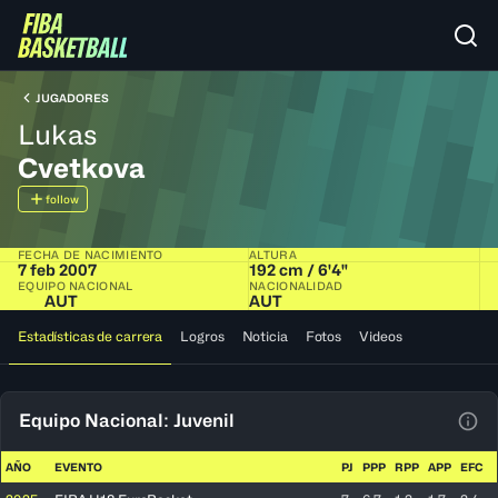
JUGADORES
Lukas
Cvetkova
follow
FECHA DE NACIMIENTO
ALTURA
7 feb 2007
192 cm / 6'4"
EQUIPO NACIONAL
NACIONALIDAD
AUT
AUT
Estadísticas de carrera
Logros
Noticia
Fotos
Videos
Equipo Nacional: Juvenil
Ver 
AÑO
EVENTO
PJ
PPP
RPP
APP
EFC