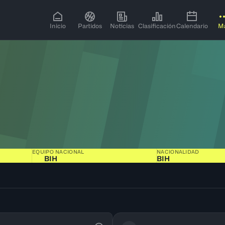
Inicio
Partidos
Noticias
Clasificación
Calendario
M
EQUIPO NACIONAL
NACIONALIDAD
BIH
BIH