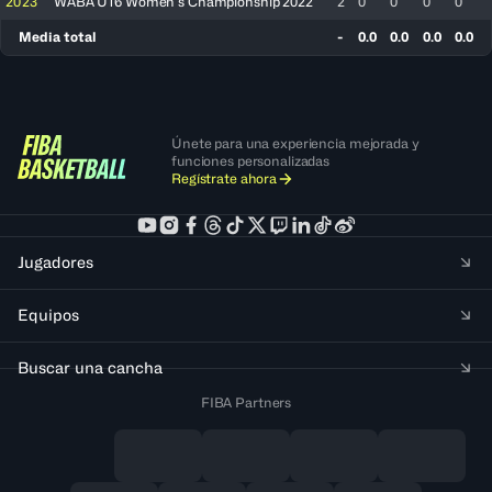
2023
WABA U16 Women’s Championship 2022
2
0
0
0
0
Media total
-
0.0
0.0
0.0
0.0
Únete para una experiencia mejorada y
funciones personalizadas
Regístrate ahora
Jugadores
Equipos
Buscar una cancha
FIBA Partners