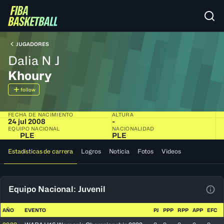
JUGADORES
Dalia N J
Khoury
follow
FECHA DE NACIMIENTO
ALTURA
24 jul 2008
-
EQUIPO NACIONAL
NACIONALIDAD
PLE
PLE
Estadísticas de carrera
Logros
Noticia
Fotos
Videos
Equipo Nacional: Juvenil
Ver 
AÑO
EVENTO
PJ
PPP
RPP
APP
EFC