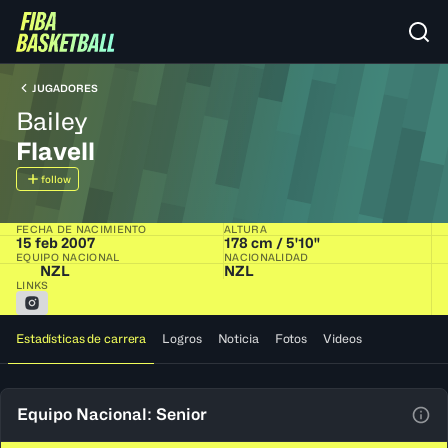
JUGADORES
Bailey
Flavell
follow
FECHA DE NACIMIENTO
ALTURA
15 feb 2007
178 cm / 5'10"
EQUIPO NACIONAL
NACIONALIDAD
NZL
NZL
LINKS
Estadísticas de carrera
Logros
Noticia
Fotos
Videos
Equipo Nacional: Senior
Ver 