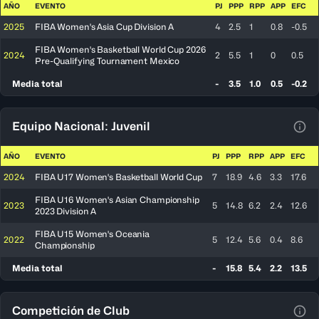
AÑO
EVENTO
PJ
PPP
RPP
APP
EFC
2025
FIBA Women's Asia Cup Division A
4
2.5
1
0.8
-0.5
FIBA Women's Basketball World Cup 2026
2024
2
5.5
1
0
0.5
Pre-Qualifying Tournament Mexico
Media total
-
3.5
1.0
0.5
-0.2
Equipo Nacional: Juvenil
Ver 
AÑO
EVENTO
PJ
PPP
RPP
APP
EFC
2024
FIBA U17 Women's Basketball World Cup
7
18.9
4.6
3.3
17.6
FIBA U16 Women's Asian Championship
2023
5
14.8
6.2
2.4
12.6
2023 Division A
FIBA U15 Women's Oceania
2022
5
12.4
5.6
0.4
8.6
Championship
Media total
-
15.8
5.4
2.2
13.5
Competición de Club