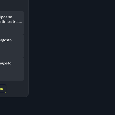
ipos se
ltimos tres
eriCup
 agosto
agosto
AS