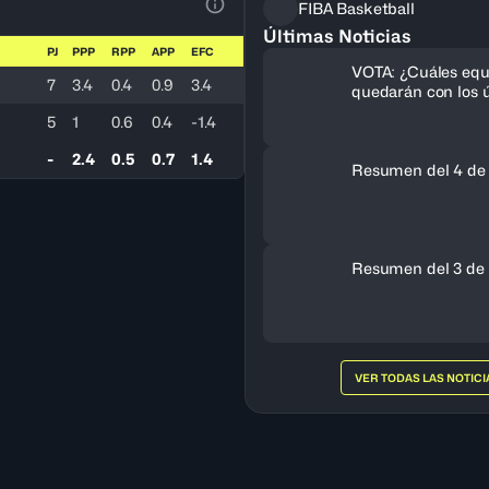
FIBA Basketball
Ver la leyenda
Últimas Noticias
PJ
PPP
RPP
APP
EFC
VOTA: ¿Cuáles equ
7
3.4
0.4
0.9
3.4
quedarán con los ú
cupos al FIBA Am
5
1
0.6
0.4
-1.4
Femenino 2027?
-
2.4
0.5
0.7
1.4
Resumen del 4 de
Resumen del 3 de 
VER TODAS LAS NOTICI