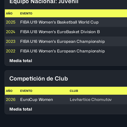
Equipo Nacional: Juvenil
AÑO
EVENTO
2025
FIBA U19 Women's Basketball World Cup
2024
FIBA U18 Women's EuroBasket Division B
2023
FIBA U16 Women's European Championship
2022
FIBA U16 Women's European Championship
Media total
Competición de Club
AÑO
EVENTO
CLUB
2026
EuroCup Women
Levhartice Chomutov
Media total