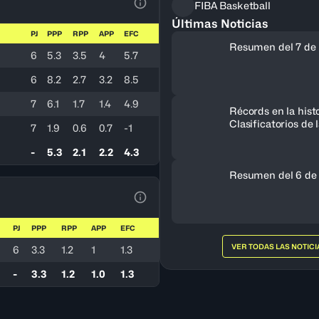
FIBA Basketball
Ver la leyenda
Últimas Noticias
PJ
PPP
RPP
APP
EFC
Resumen del 7 de 
6
5.3
3.5
4
5.7
6
8.2
2.7
3.2
8.5
7
6.1
1.7
1.4
4.9
Récords en la histo
Clasificatorios de
7
1.9
0.6
0.7
-1
a la Copa del Mun
-
5.3
2.1
2.2
4.3
Resumen del 6 de
Ver la leyenda
PJ
PPP
RPP
APP
EFC
VER TODAS LAS NOTICI
6
3.3
1.2
1
1.3
-
3.3
1.2
1.0
1.3