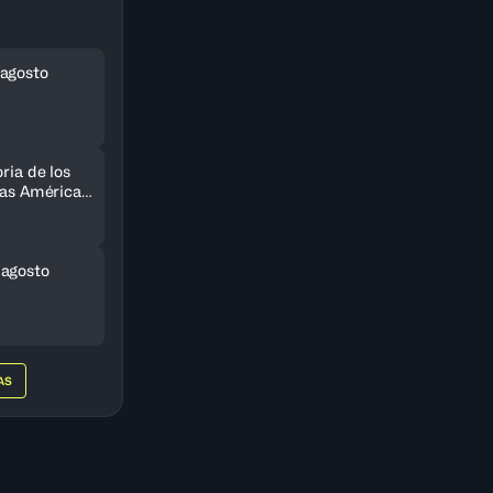
agosto
ria de los
 las Américas
do
 agosto
AS