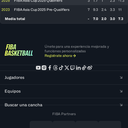
2025
FIBA Asia Cup 2025 Qualifiers
3
1.7
1
2.3
-1.3
2023
FIBA Asia Cup 2025 Pre-Qualifiers
7
9.3
2.4
3.3
11
Media total
-
7.0
2.0
3.0
7.3
Únete para una experiencia mejorada y
funciones personalizadas
Regístrate ahora
Jugadores
Equipos
Buscar una cancha
FIBA Partners