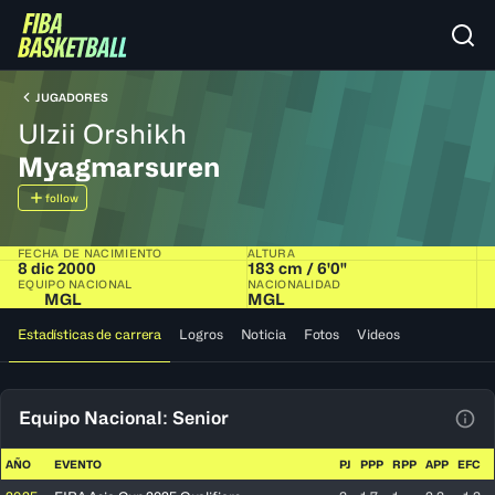
JUGADORES
Ulzii Orshikh
Myagmarsuren
follow
FECHA DE NACIMIENTO
ALTURA
8 dic 2000
183 cm / 6'0"
EQUIPO NACIONAL
NACIONALIDAD
MGL
MGL
Estadísticas de carrera
Logros
Noticia
Fotos
Videos
Equipo Nacional: Senior
Ver 
AÑO
EVENTO
PJ
PPP
RPP
APP
EFC