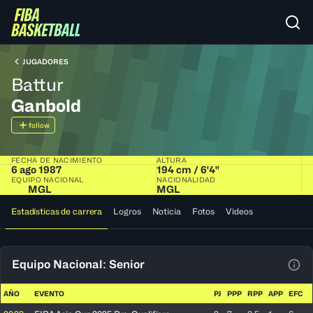
JUGADORES
Battur
Ganbold
follow
FECHA DE NACIMIENTO
ALTURA
6 ago 1987
194 cm / 6'4"
EQUIPO NACIONAL
NACIONALIDAD
MGL
MGL
Estadísticas de carrera
Logros
Noticia
Fotos
Videos
Equipo Nacional: Senior
Ver 
AÑO
EVENTO
PJ
PPP
RPP
APP
EFC