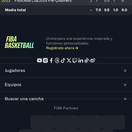
2023
FIBA Asia Cup 2025 Pre-Qualifiers
2
7
0.5
1
6
Media total
-
7.0
0.5
1.0
6.0
Únete para una experiencia mejorada y
funciones personalizadas
Regístrate ahora
Jugadores
Equipos
Buscar una cancha
FIBA Partners