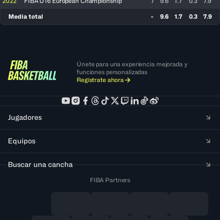
2022
FIBA U16 European Championship
7
9.6
1.7
0.3
7.9
Media total
-
9.6
1.7
0.3
7.9
Únete para una experiencia mejorada y
funciones personalizadas
Regístrate ahora
Jugadores
Equipos
Buscar una cancha
FIBA Partners