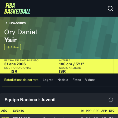
JUGADORES
Ory Daniel
Yair
follow
FECHA DE NACIMIENTO
ALTURA
31 ene 2006
180 cm / 5'11"
EQUIPO NACIONAL
NACIONALIDAD
ISR
ISR
Estadísticas de carrera
Logros
Noticia
Fotos
Videos
Equipo Nacional: Juvenil
Ver 
AÑO
EVENTO
PJ
PPP
RPP
APP
EFC